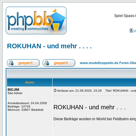
Spiel-Spass-
P
ROKUHAN - und mehr . . . .
www.modellzeppelin.de Foren-Übe
Autor
BIGJIM
Verfasst am: 21.09.2020, 15:26
Titel: ROKUHAN - und m
Site Admin
.
Anmeldedatum: 24.04.2006
ROKUHAN - und mehr . . .
Beiträge: 14726
Wohnort: 33607 Bielefeld
.
Diese Beiträge wurden in World bei Feldbahn ein
.