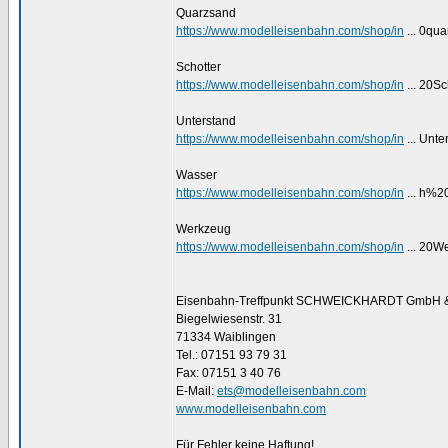
Quarzsand
https://www.modelleisenbahn.com/shop/in
... 0qu
Schotter
https://www.modelleisenbahn.com/shop/in
... 20Sc
Unterstand
https://www.modelleisenbahn.com/shop/in
... Unte
Wasser
https://www.modelleisenbahn.com/shop/in
... h%2
Werkzeug
https://www.modelleisenbahn.com/shop/in
... 20W
Eisenbahn-Treffpunkt SCHWEICKHARDT GmbH 
Biegelwiesenstr. 31
71334 Waiblingen
Tel.: 07151 93 79 31
Fax: 07151 3 40 76
E-Mail:
ets@modelleisenbahn.com
www.modelleisenbahn.com
Für Fehler keine Haftung!