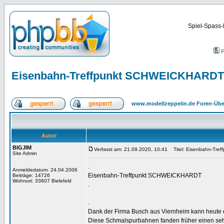
Spiel-Spass-
P
Eisenbahn-Treffpunkt SCHWEICKHARDT
www.modellzeppelin.de Foren-Übe
Autor
BIGJIM
Verfasst am: 21.09.2020, 10:41
Titel: Eisenbahn-Tre
Site Admin
.
Anmeldedatum: 24.04.2006
Eisenbahn-Treffpunkt SCHWEICKHARDT
Beiträge: 14726
Wohnort: 33607 Bielefeld
.
.
Dank der Firma Busch aus Viernheim kann heute 
Diese Schmalspurbahnen fanden früher einen sehr