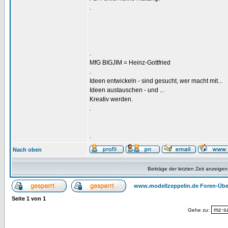
.
.
MfG BIGJIM = Heinz-Gottfried
.
Ideen entwickeln - sind gesucht, wer macht mit...
Ideen austauschen - und ...
Kreativ werden.
.
.
Nach oben
Beiträge der letzten Zeit anzeigen
www.modellzeppelin.de Foren-Übe
Seite
1
von
1
Gehe zu: