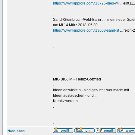
https://www.kipplore.com/t13726-dies-wi
... ell#11
.
.
Sand-/Steinbruch-/Feld-Bahn . . . mein neuer Spi
am Mi 14 März 2018, 05:30
https://www.kipplore.com/t13608-sand-st
... reich-
.
.
.
MfG BIGJIM = Heinz-Gottfried
.
Ideen entwickeln - sind gesucht, wer macht mit...
Ideen austauschen - und ...
Kreativ werden.
.
.
Nach oben