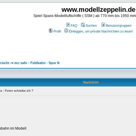
www.modellzeppelin.de
Spiel-Spass-Modellluftschiffe ( SSM ) ab 770 mm bis 1950 m
FAQ
Suchen
Benutzergruppen
Profil
Einloggen, um private Nachrichten zu lesen
rsicht
->
mz-safo - Feldbahn - Spur N
Nachricht
 - Foren schreibe ich ?
inbahn im Modell