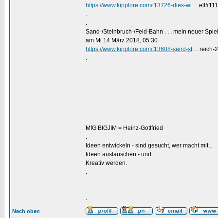
https://www.kipplore.com/t13726-dies-wi
... ell#11
.
.
Sand-/Steinbruch-/Feld-Bahn . . . mein neuer Spi
am Mi 14 März 2018, 05:30
https://www.kipplore.com/t13608-sand-st
... reich-
.
.
.
MfG BIGJIM = Heinz-Gottfried
.
Ideen entwickeln - sind gesucht, wer macht mit...
Ideen austauschen - und ...
Kreativ werden.
.
.
Nach oben