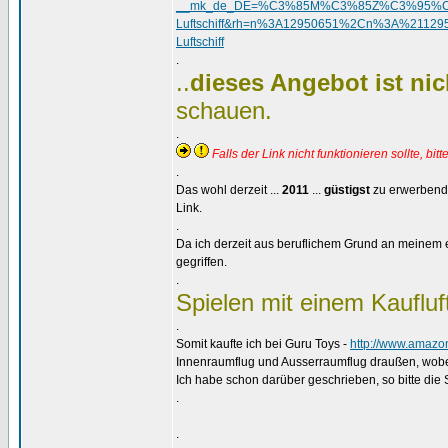
__mk_de_DE=%C3%85M%C3%85Z%C3%95%C3%9
Luftschiff&rh=n%3A12950651%2Cn%3A%21
Luftschiff
.
..
dieses Angebot ist nic
schauen.
.
Falls der Link nicht funktionieren sollte, bitt
.
Das wohl derzeit ...
2011
...
güstigst
zu erwerbende 
Link.
.
Da ich derzeit aus beruflichem Grund an meinem 
gegriffen.
.
Spielen mit einem Kaufluft
.
Somit kaufte ich bei Guru Toys -
http://www.amaz
Innenraumflug und Ausserraumflug draußen, wobei h
Ich habe schon darüber geschrieben, so bitte die
.
.