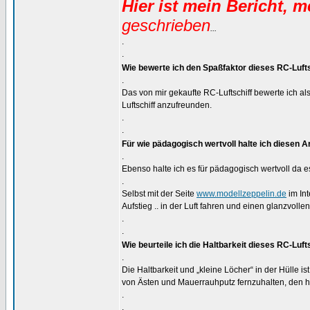
Hier ist mein Bericht, 
geschrieben
...
.
.
Wie bewerte ich den Spaßfaktor dieses RC-Luft
.
Das von mir gekaufte RC-Luftschiff bewerte ich als 
Luftschiff anzufreunden.
.
.
Für wie pädagogisch wertvoll halte ich diesen Ar
.
Ebenso halte ich es für pädagogisch wertvoll da es
.
Selbst mit der Seite
www.modellzeppelin.de
im In
Aufstieg .. in der Luft fahren und einen glanzvoll
.
.
Wie beurteile ich die Haltbarkeit dieses RC-Luft
.
Die Haltbarkeit und „kleine Löcher“ in der Hülle is
von Ästen und Mauerrauhputz fernzuhalten, den hie
.
.