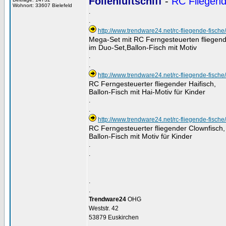
Folienluftschiff
-
RC Fliegend
Wohnort: 33607 Bielefeld
.
.
http://www.trendware24.net/rc-fliegende-fische
Mega-Set mit RC Ferngesteuerten fliegend
im Duo-Set,Ballon-Fisch mit Motiv
.
.
http://www.trendware24.net/rc-fliegende-fische/
RC Ferngesteuerter fliegender Haifisch,
Ballon-Fisch mit Hai-Motiv für Kinder
.
.
http://www.trendware24.net/rc-fliegende-fische/
RC Ferngesteuerter fliegender Clownfisch,
Ballon-Fisch mit Motiv für Kinder
.
.
.
.
Trendware24
OHG
Weststr. 42
53879 Euskirchen