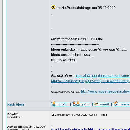
.
Letzte Produktabfrage am 05.10.2019
.
.
_________________
Mit freundlichem Gruß
- -
BIGJIM
-----------------------------------------
Ideen entwickeln -
sind gesucht, wer macht mit...
Ideen austauschen -
und
...
Kreativ werden.
.
.
Bin mal oben
-
https://lh3.googleusercontent.
MMeX1ANm62wglHQ7j0iAvfZgCCo/s420/homelg.
.
http://www.modellzeppelin.de
Kleingedrucktes ist hier:
.
Nach oben
BIGJIM
Verfasst am: 02.02.2020, 03:54
Titel:
Site Admin
.
Anmeldedatum: 24.04.2006
Beiträge: 14732