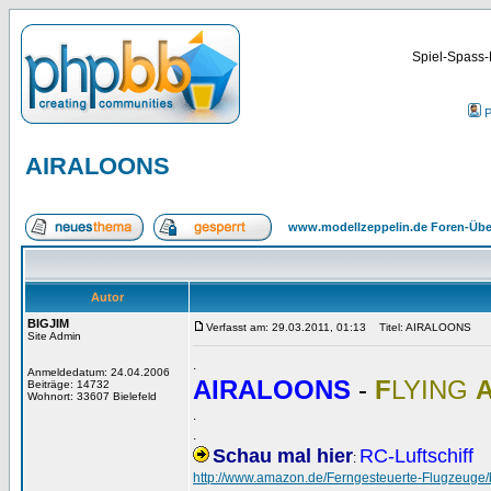
Spiel-Spass-
P
AIRALOONS
www.modellzeppelin.de Foren-Übe
Autor
BIGJIM
Verfasst am: 29.03.2011, 01:13
Titel: AIRALOONS
Site Admin
.
Anmeldedatum: 24.04.2006
AIRALOONS
-
F
LYING
Beiträge: 14732
Wohnort: 33607 Bielefeld
.
.
Schau mal hier
RC-Luftschiff
:
http://www.amazon.de/Ferngesteuerte-Flugzeu