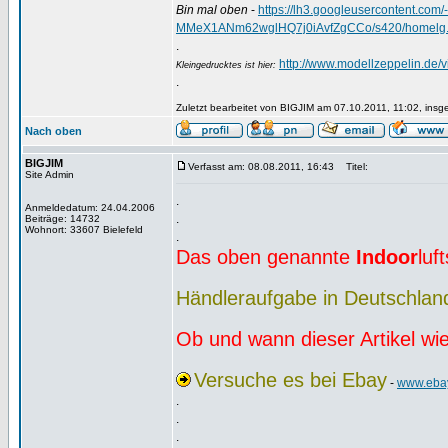
Bin mal oben
-
https://lh3.googleusercontent.
MMeX1ANm62wglHQ7j0iAvfZgCCo/s420/homelg.
.
http://www.modellzeppelin.de
Kleingedrucktes ist hier:
.
Zuletzt bearbeitet von BIGJIM am 07.10.2011, 11:02, insg
Nach oben
BIGJIM
Verfasst am: 08.08.2011, 16:43
Titel:
Site Admin
.
Anmeldedatum: 24.04.2006
.
Beiträge: 14732
Wohnort: 33607 Bielefeld
.
Das oben genannte
Indoor
luf
Händleraufgabe in Deutschla
Ob und wann dieser Artikel wie
Versuche es bei Ebay
-
www.eba
.
.
.