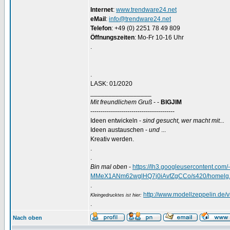
Internet
:
www.trendware24.net
eMail
:
info@trendware24.net
Telefon
: +49 (0) 2251 78 49 809
Öffnungszeiten
: Mo-Fr 10-16 Uhr
.
.
LASK: 01/2020
_________________
Mit freundlichem Gruß
- -
BIGJIM
-----------------------------------------
Ideen entwickeln -
sind gesucht, wer macht mit...
Ideen austauschen -
und
...
Kreativ werden.
.
.
Bin mal oben
-
https://lh3.googleusercontent.
MMeX1ANm62wglHQ7j0iAvfZgCCo/s420/homelg.
.
http://www.modellzeppelin.de
Kleingedrucktes ist hier:
.
Nach oben