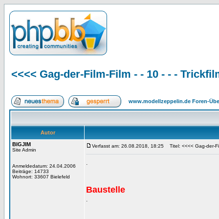
<<<< Gag-der-Film-Film - - 10 - - - Trickfi
www.modellzeppelin.de Foren-Übe
Autor
BIGJIM
Verfasst am: 26.08.2018, 18:25
Titel: <<<< Gag-der-Film-
Site Admin
.
Anmeldedatum: 24.04.2006
Beiträge: 14733
Wohnort: 33607 Bielefeld
Baustelle
.