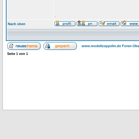
.
Nach oben
www.modellzeppelin.de Foren-Übe
Seite
1
von
1