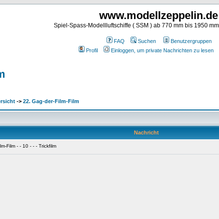
www.modellzeppelin.de
Spiel-Spass-Modellluftschiffe ( SSM ) ab 770 mm bis 1950 m
FAQ
Suchen
Benutzergruppen
Profil
Einloggen, um private Nachrichten zu lesen
lm
rsicht
->
22. Gag-der-Film-Film
Nachricht
Film - - 10 - - - Trickfilm