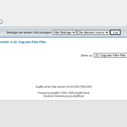
Beiträge der letzten Zeit anzeigen:
rsicht
->
22. Gag-der-Film-Film
Gehe zu:
Zugriffe auf die Seite seit dem 24.04.2006: 59912493
Powered by
phpBB
© 2001, 2005 phpBB Group
Deutsche Übersetzung von
phpBB.de