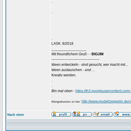
.
..........................................................................................
.
.
LASK: 8/2018
_________________
Mit freundlichem Gruß
- -
BIGJIM
-----------------------------------------
Ideen entwickeln -
sind gesucht, wer macht mit...
Ideen austauschen -
und
...
Kreativ werden.
.
.
Bin mal oben
-
https://lh3.googleusercontent
.
http://www.modellzeppelin.de
Kleingedrucktes ist hier:
.
Nach oben