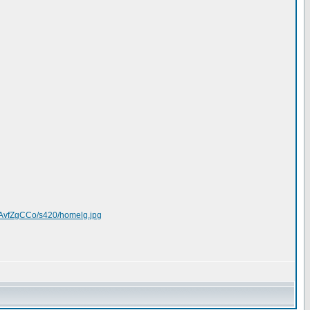
AvfZgCCo/s420/homelg.jpg