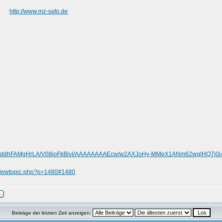
http://www.mz-safo.de
......
.com/-ddhFAMgHrLA/V08ioFkBivI/AAAAAAAAEcw/w2AXJoHy-MMeX1ANm62wglHQ7j0i
/viewtopic.php?p=1480#1480
Beiträge der letzten Zeit anzeigen: