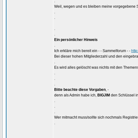
.
Weil, wegen und es bleiben meine vorgegebene S
.
.
.
.
Ein persönlicher Hinweis
.
Ich erkläre mich bereit ein - - Sammelforum - -
htt
Bei dieser hohen Mitgliederzahl und den eingebra
.
Es wird alles gelöscht was nichts mit den Themens
.
.
.
Bitte beachte diese Vorgaben
, -
denn als Admin habe ich,
BIGJIM
den Schlüssel in
.
.
.
Wer mitmacht muss/sollte sich nochmals Registrier
.