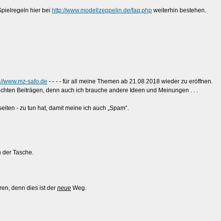
pielregeln hier bei
http://www.modellzeppelin.de/faq.php
weiterhin bestehen.
p://www.mz-safo.de
- - - - für all meine Themen ab 21.08.2018 wieder zu eröffnen.
chten Beiträgen, denn auch ich brauche andere Ideen und Meinungen . . .
eiten - zu tun hat, damit meine ich auch „Spam“.
 der Tasche.
en, denn dies ist der
neue
Weg.