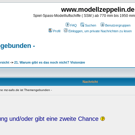
www.modellzeppelin.de
Spiel-Spass-Modellluftschiffe ( SSM ) ab 770 mm bis 1950 m
FAQ
Suchen
Benutzergruppen
Profil
Einloggen, um private Nachrichten zu lesen
engebunden -
rsicht
->
21. Warum gibt es das noch nicht? Visionäre
Nachricht
liche mz-safo.de ist Themengebunden -
hung und/oder gibt eine zweite Chance