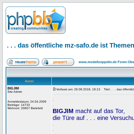
. . . das öffentliche mz-safo.de ist Them
www.modellzeppelin.de Foren-Übe
Autor
BIGJIM
Verfasst am: 26.08.2018, 18:13
Titel: . . . das öffent
Site Admin
.
Anmeldedatum: 24.04.2006
.
Beiträge: 14733
Wohnort: 33607 Bielefeld
BIGJIM
macht auf das Tor,
die Türe auf . . . eine Versuc
.
.