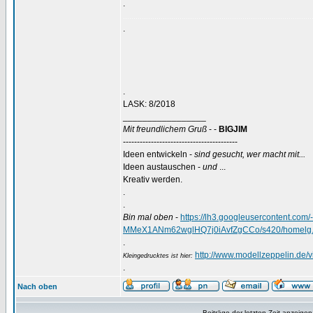
.
..........................................................................................
.
.
LASK: 8/2018
_________________
Mit freundlichem Gruß
- -
BIGJIM
-----------------------------------------
Ideen entwickeln -
sind gesucht, wer macht mit...
Ideen austauschen -
und
...
Kreativ werden.
.
.
Bin mal oben
-
https://lh3.googleusercontent.
MMeX1ANm62wglHQ7j0iAvfZgCCo/s420/homelg.
.
http://www.modellzeppelin.de
Kleingedrucktes ist hier:
.
Nach oben
Beiträge der letzten Zeit anzeigen