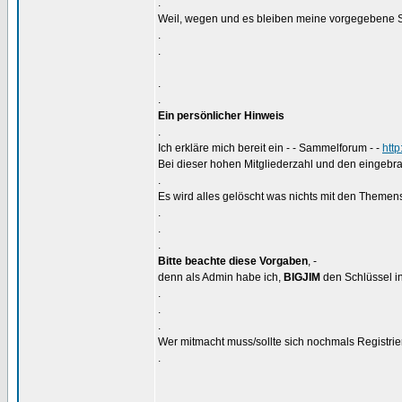
.
Weil, wegen und es bleiben meine vorgegebene S
.
.
.
.
Ein persönlicher Hinweis
.
Ich erkläre mich bereit ein - - Sammelforum - -
htt
Bei dieser hohen Mitgliederzahl und den eingebra
.
Es wird alles gelöscht was nichts mit den Themens
.
.
.
Bitte beachte diese Vorgaben
, -
denn als Admin habe ich,
BIGJIM
den Schlüssel in
.
.
.
Wer mitmacht muss/sollte sich nochmals Registrier
.