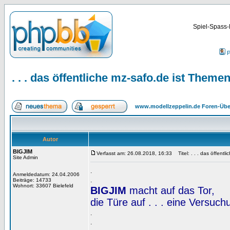
Spiel-Spass-
P
. . . das öffentliche mz-safo.de ist Them
www.modellzeppelin.de Foren-Übe
Autor
BIGJIM
Verfasst am: 26.08.2018, 16:33
Titel: . . . das öffent
Site Admin
.
Anmeldedatum: 24.04.2006
.
Beiträge: 14733
Wohnort: 33607 Bielefeld
BIGJIM
macht auf das Tor,
die Türe auf . . . eine Versuc
.
.