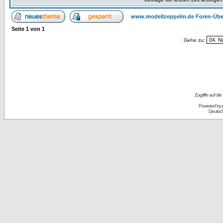
www.modellzeppelin.de Foren-Übe
Seite
1
von
1
Gehe zu:
Zugriffe auf d
Powered by
Deutsc