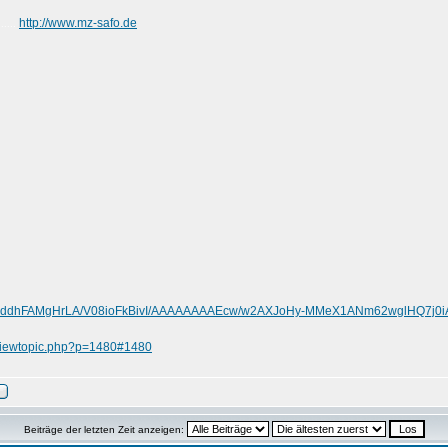
http://www.mz-safo.de
......
.com/-ddhFAMgHrLA/V08ioFkBivI/AAAAAAAAEcw/w2AXJoHy-MMeX1ANm62wglHQ7j0i
/viewtopic.php?p=1480#1480
Beiträge der letzten Zeit anzeigen: