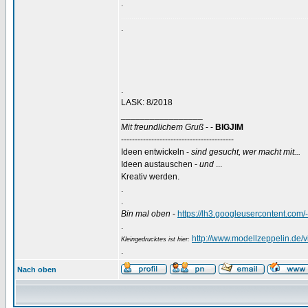
.
..........................................................................................
.
.
LASK: 8/2018
_________________
Mit freundlichem Gruß
- -
BIGJIM
-----------------------------------------
Ideen entwickeln -
sind gesucht, wer macht mit...
Ideen austauschen -
und
...
Kreativ werden.
.
.
Bin mal oben
-
https://lh3.googleusercontent
.
http://www.modellzeppelin.de
Kleingedrucktes ist hier:
.
Nach oben