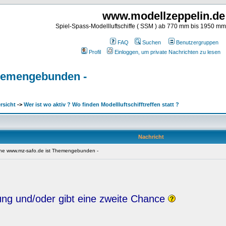
www.modellzeppelin.de
Spiel-Spass-Modellluftschiffe ( SSM ) ab 770 mm bis 1950 m
FAQ
Suchen
Benutzergruppen
Profil
Einloggen, um private Nachrichten zu lesen
 Themengebunden -
rsicht
->
Wer ist wo aktiv ? Wo finden Modellluftschifftreffen statt ?
Nachricht
liche www.mz-safo.de ist Themengebunden -
hung und/oder gibt eine zweite Chance