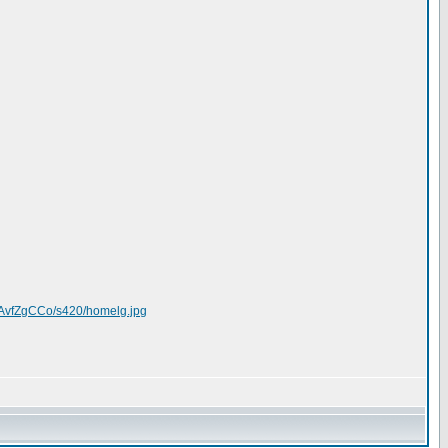
AvfZgCCo/s420/homelg.jpg