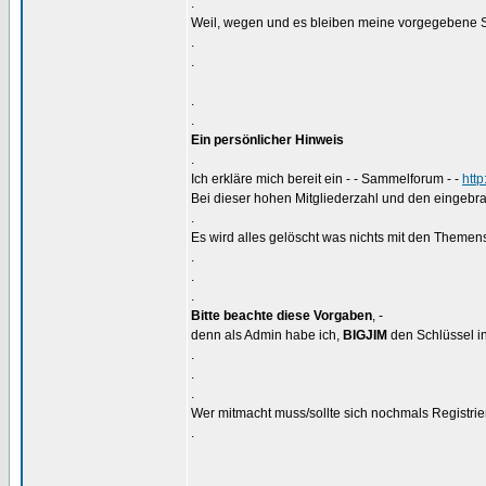
.
Weil, wegen und es bleiben meine vorgegebene S
.
.
.
.
Ein persönlicher Hinweis
.
Ich erkläre mich bereit ein - - Sammelforum - -
htt
Bei dieser hohen Mitgliederzahl und den eingebra
.
Es wird alles gelöscht was nichts mit den Themens
.
.
.
Bitte beachte diese Vorgaben
, -
denn als Admin habe ich,
BIGJIM
den Schlüssel in
.
.
.
Wer mitmacht muss/sollte sich nochmals Registrier
.