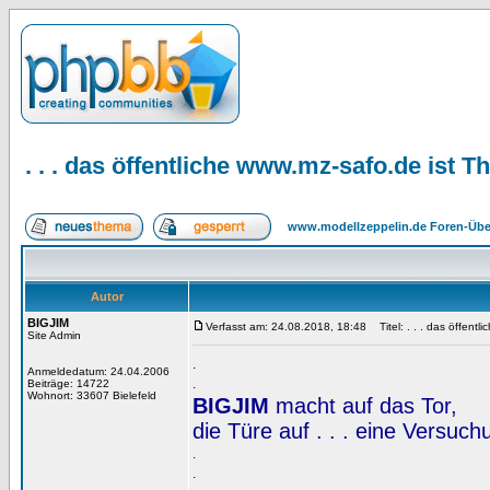
. . . das öffentliche www.mz-safo.de ist
www.modellzeppelin.de Foren-Übe
Autor
BIGJIM
Verfasst am: 24.08.2018, 18:48
Titel: . . . das öffent
Site Admin
.
Anmeldedatum: 24.04.2006
.
Beiträge: 14722
Wohnort: 33607 Bielefeld
BIGJIM
macht auf das Tor,
die Türe auf . . . eine Versuc
.
.