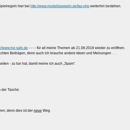
pielregeln hier bei
http://www.modellzeppelin.de/faq.php
weiterhin bestehen.
p://www.mz-safo.de
- - - - für all meine Themen ab 21.08.2018 wieder zu eröffnen.
chten Beiträgen, denn auch ich brauche andere Ideen und Meinungen . . .
eiten - zu tun hat, damit meine ich auch „Spam“.
 der Tasche.
en, denn dies ist der
neue
Weg.