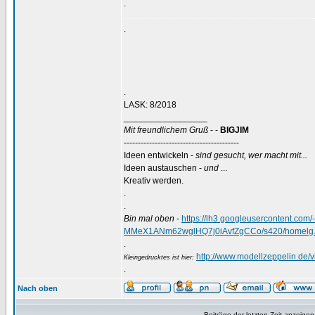
.
..........................................................................................
.
.
LASK: 8/2018
_________________
Mit freundlichem Gruß
- -
BIGJIM
-----------------------------------------
Ideen entwickeln -
sind gesucht, wer macht mit...
Ideen austauschen -
und
...
Kreativ werden.
.
.
Bin mal oben
-
https://lh3.googleusercontent.
MMeX1ANm62wglHQ7j0iAvfZgCCo/s420/homelg.
.
http://www.modellzeppelin.de
Kleingedrucktes ist hier:
.
Nach oben
Beiträge der letzten Zeit anzeigen