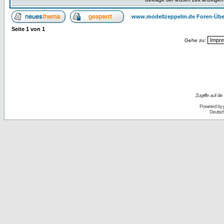
www.modellzeppelin.de Foren-Übe
Seite
1
von
1
Gehe zu:
Zugriffe auf d
Powered by
Deutsc