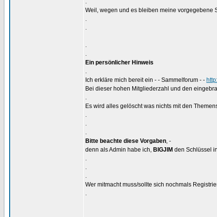
.
Weil, wegen und es bleiben meine vorgegebene S
.
.
.
.
Ein persönlicher Hinweis
.
Ich erkläre mich bereit ein - - Sammelforum - -
htt
Bei dieser hohen Mitgliederzahl und den eingebra
.
Es wird alles gelöscht was nichts mit den Themens
.
.
.
Bitte beachte diese Vorgaben
, -
denn als Admin habe ich,
BIGJIM
den Schlüssel in
.
.
.
Wer mitmacht muss/sollte sich nochmals Registrier
.