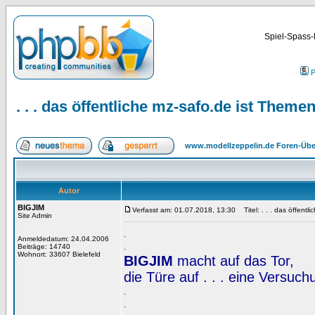
Spiel-Spass-
P
. . . das öffentliche mz-safo.de ist Them
www.modellzeppelin.de Foren-Übe
Autor
BIGJIM
Verfasst am: 01.07.2018, 13:30
Titel: . . . das öffent
Site Admin
.
Anmeldedatum: 24.04.2006
.
Beiträge: 14740
Wohnort: 33607 Bielefeld
BIGJIM
macht auf das Tor,
die Türe auf . . . eine Versuc
.
.