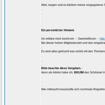
.
Weil, wegen und es bleiben meine vorgegebene S
.
.
.
.
Ein persönlicher Hinweis
.
Ich erkläre mich bereit ein - - Sammelforum - -
htt
Bei dieser hohen Mitgliederzahl und den eingebra
.
Es wird alles gelöscht was nichts mit den Themens
.
.
.
Bitte beachte diese Vorgaben
, -
denn als Admin habe ich,
BIGJIM
den Schlüssel in
.
.
.
Wer mitmacht muss/sollte sich nochmals Registrier
.