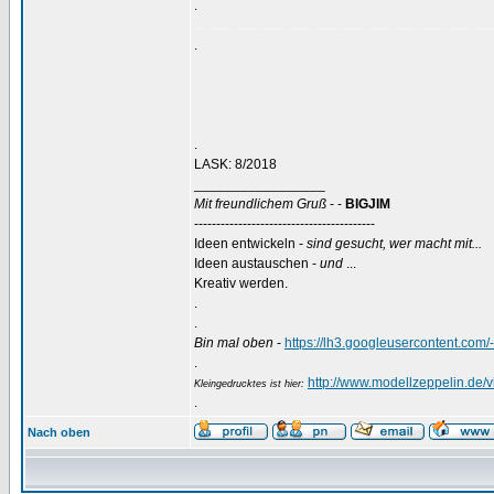
.
..........................................................................................
.
.
LASK: 8/2018
_________________
Mit freundlichem Gruß
- -
BIGJIM
-----------------------------------------
Ideen entwickeln -
sind gesucht, wer macht mit...
Ideen austauschen -
und
...
Kreativ werden.
.
.
Bin mal oben
-
https://lh3.googleusercontent
.
http://www.modellzeppelin.de
Kleingedrucktes ist hier:
.
Nach oben