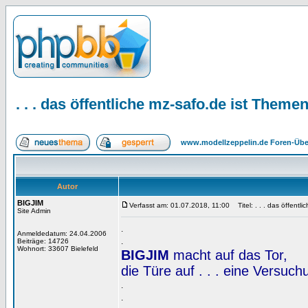
. . . das öffentliche mz-safo.de ist Them
www.modellzeppelin.de Foren-Übe
Autor
BIGJIM
Verfasst am: 01.07.2018, 11:00
Titel: . . . das öffent
Site Admin
.
Anmeldedatum: 24.04.2006
.
Beiträge: 14726
Wohnort: 33607 Bielefeld
BIGJIM
macht auf das Tor,
die Türe auf . . . eine Versuc
.
.