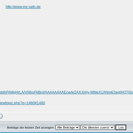
http://www.mz-safo.de
......
.com/-ddhFAMgHrLA/V08ioFkBivI/AAAAAAAAEcw/w2AXJoHy-MMeX1ANm62wglHQ7j0i
/viewtopic.php?p=1480#1480
Beiträge der letzten Zeit anzeigen: