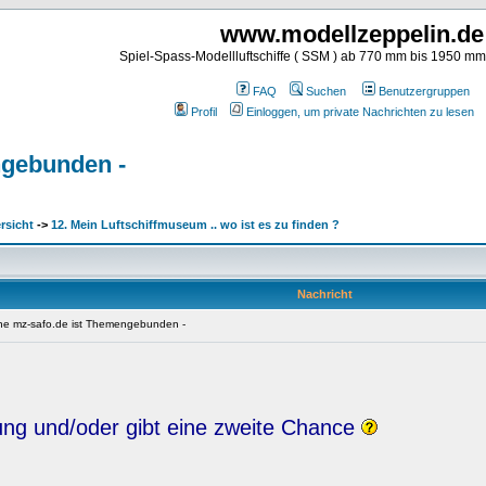
www.modellzeppelin.de
Spiel-Spass-Modellluftschiffe ( SSM ) ab 770 mm bis 1950 m
FAQ
Suchen
Benutzergruppen
Profil
Einloggen, um private Nachrichten zu lesen
engebunden -
rsicht
->
12. Mein Luftschiffmuseum .. wo ist es zu finden ?
Nachricht
liche mz-safo.de ist Themengebunden -
hung und/oder gibt eine zweite Chance