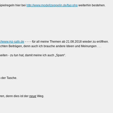
pielregeln hier bei
http://www.modellzeppelin.de/faq.php
weiterhin bestehen.
p://www.mz-safo.de
- - - - für all meine Themen ab 21.08.2018 wieder zu eröffnen.
chten Beiträgen, denn auch ich brauche andere Ideen und Meinungen . . .
eiten - zu tun hat, damit meine ich auch „Spam“.
 der Tasche.
en, denn dies ist der
neue
Weg.