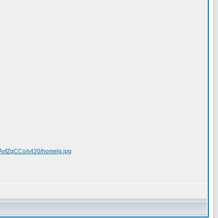
AvfZgCCo/s420/homelg.jpg