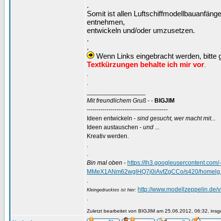
.
Somit ist allen Luftschiffmodellbauanfäng
entnehmen,
entwickeln und/oder umzusetzen.
.
.
Wenn Links eingebracht werden, bitte g
Textkürzungen behalte ich mir vor
.
.
.
_________________
Mit freundlichem Gruß
- -
BIGJIM
-----------------------------------------
Ideen entwickeln -
sind gesucht, wer macht mit...
Ideen austauschen -
und
...
Kreativ werden.
.
.
Bin mal oben
-
https://lh3.googleusercontent.
MMeX1ANm62wglHQ7j0iAvfZgCCo/s420/homelg.
.
http://www.modellzeppelin.de
Kleingedrucktes ist hier:
.
Zuletzt bearbeitet von BIGJIM am 25.06.2012, 06:32, insg