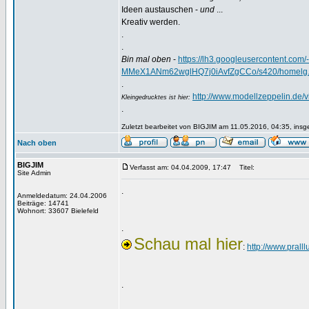
Ideen austauschen -
und
...
Kreativ werden.
.
.
Bin mal oben
-
https://lh3.googleusercontent.
MMeX1ANm62wglHQ7j0iAvfZgCCo/s420/homelg.
.
http://www.modellzeppelin.de
Kleingedrucktes ist hier:
.
Zuletzt bearbeitet von BIGJIM am 11.05.2016, 04:35, insg
Nach oben
BIGJIM
Verfasst am: 04.04.2009, 17:47
Titel:
Site Admin
.
Anmeldedatum: 24.04.2006
Beiträge: 14741
Wohnort: 33607 Bielefeld
.
Schau mal hier
:
http://www.pralll
.