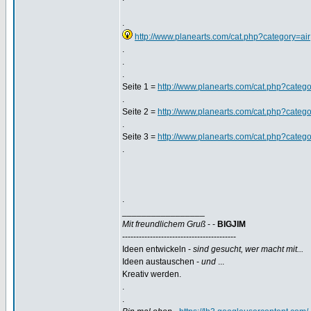
.
http://www.planearts.com/cat.php?category=air
.
.
.
Seite 1 =
http://www.planearts.com/cat.php?catego
.
Seite 2 =
http://www.planearts.com/cat.php?cate
.
Seite 3 =
http://www.planearts.com/cat.php?cate
.
.
_________________
Mit freundlichem Gruß
- -
BIGJIM
-----------------------------------------
Ideen entwickeln -
sind gesucht, wer macht mit...
Ideen austauschen -
und
...
Kreativ werden.
.
.