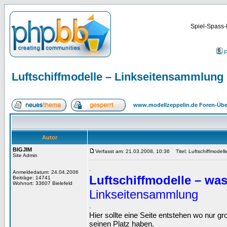
Spiel-Spass-
P
Luftschiffmodelle – Linkseitensammlung
www.modellzeppelin.de Foren-Übe
Autor
BIGJIM
Verfasst am: 21.03.2008, 10:36
Titel: Luftschiffmodel
Site Admin
.
Anmeldedatum: 24.04.2006
Luftschiffmodelle – was
Beiträge: 14741
Wohnort: 33607 Bielefeld
Linkseitensammlung
.
Hier sollte eine Seite entstehen wo nur g
seinen Platz haben.