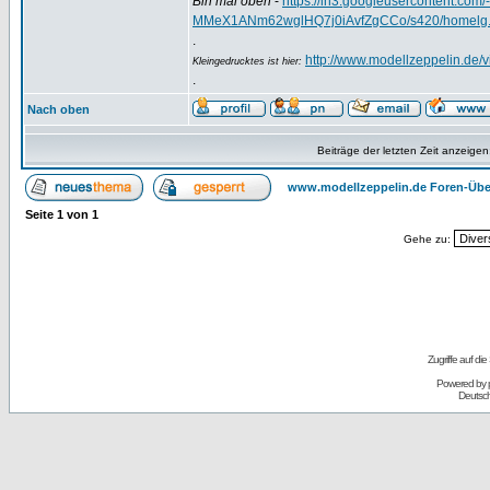
Bin mal oben
-
https://lh3.googleusercontent.
MMeX1ANm62wglHQ7j0iAvfZgCCo/s420/homelg.
.
http://www.modellzeppelin.de
Kleingedrucktes ist hier:
.
Nach oben
Beiträge der letzten Zeit anzeigen
www.modellzeppelin.de Foren-Übe
Seite
1
von
1
Gehe zu:
Zugriffe auf d
Powered by
Deutsc