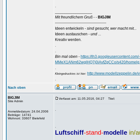
.
_________________
Mit freundlichem Gruß
- -
BIGJIM
-----------------------------------------
Ideen entwickeln -
sind gesucht, wer macht mit...
Ideen austauschen -
und
...
Kreativ werden.
.
.
Bin mal oben
-
https://lh3.googleusercontent.
MMeX1ANm62wglHQ7j0iAvfZgCCo/s420/homelg.
.
http://www.modellzeppelin.de
Kleingedrucktes ist hier:
.
Nach oben
BIGJIM
Verfasst am: 11.05.2016, 04:27
Titel:
Site Admin
.
Anmeldedatum: 24.04.2006
Beiträge: 14741
Wohnort: 33607 Bielefeld
.
Luftschiff
-stand-
modelle
in/
.