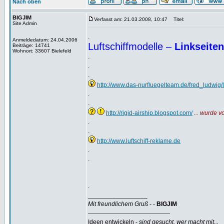
Nach oben
BIGJIM
Verfasst am: 21.03.2008, 10:47
Titel:
Site Admin
.
Anmeldedatum: 24.04.2006
Luftschiffmodelle –
Linkseit
Beiträge: 14741
Wohnort: 33607 Bielefeld
.
.
.
http://www.das-nurfluegelteam.de/fred_ludwig/lu
.
.
http://rigid-airship.blogspot.com/
... wurde 
.
.
http://www.luftschiff-reklame.de
.
.
.
_________________
Mit freundlichem Gruß
- -
BIGJIM
-----------------------------------------
Ideen entwickeln -
sind gesucht, wer macht mit...