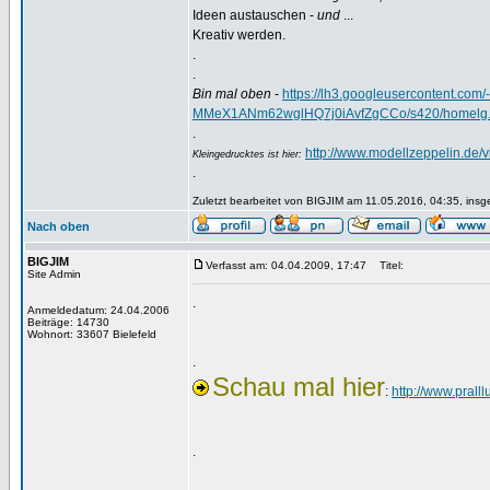
Ideen austauschen -
und
...
Kreativ werden.
.
.
Bin mal oben
-
https://lh3.googleusercontent.
MMeX1ANm62wglHQ7j0iAvfZgCCo/s420/homelg.
.
http://www.modellzeppelin.de
Kleingedrucktes ist hier:
.
Zuletzt bearbeitet von BIGJIM am 11.05.2016, 04:35, insg
Nach oben
BIGJIM
Verfasst am: 04.04.2009, 17:47
Titel:
Site Admin
.
Anmeldedatum: 24.04.2006
Beiträge: 14730
Wohnort: 33607 Bielefeld
.
Schau mal hier
:
http://www.pralll
.