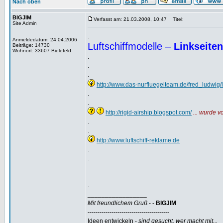
Nach oben
BIGJIM
Verfasst am: 21.03.2008, 10:47
Titel:
Site Admin
.
Anmeldedatum: 24.04.2006
Luftschiffmodelle –
Linkseit
Beiträge: 14730
Wohnort: 33607 Bielefeld
.
.
.
http://www.das-nurfluegelteam.de/fred_ludwig/lu
.
.
http://rigid-airship.blogspot.com/
... wurde 
.
.
http://www.luftschiff-reklame.de
.
.
.
_________________
Mit freundlichem Gruß
- -
BIGJIM
-----------------------------------------
Ideen entwickeln -
sind gesucht, wer macht mit...