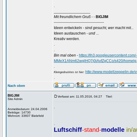
.
_________________
Mit freundlichem Gruß
- -
BIGJIM
-----------------------------------------
Ideen entwickeln -
sind gesucht, wer macht mit...
Ideen austauschen -
und
...
Kreativ werden.
.
.
Bin mal oben
-
https://lh3.googleusercontent.
MMeX1ANm62wglHQ7j0iAvfZgCCo/s420/homelg.
.
http://www.modellzeppelin.de
Kleingedrucktes ist hier:
.
Nach oben
BIGJIM
Verfasst am: 11.05.2016, 04:27
Titel:
Site Admin
.
Anmeldedatum: 24.04.2006
Beiträge: 14730
Wohnort: 33607 Bielefeld
.
Luftschiff
-stand-
modelle
in/
.