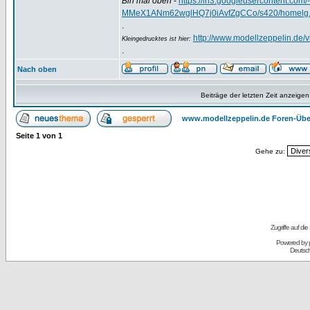
Bin mal oben
-
https://lh3.googleusercontent.
MMeX1ANm62wglHQ7j0iAvfZgCCo/s420/homelg.
.
http://www.modellzeppelin.de
Kleingedrucktes ist hier:
.
Nach oben
Beiträge der letzten Zeit anzeigen
www.modellzeppelin.de Foren-Übe
Seite
1
von
1
Gehe zu:
Zugriffe auf d
Powered by
Deutsc