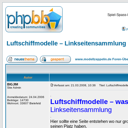
Spiel-Spass-
P
Luftschiffmodelle – Linkseitensammlung
www.modellzeppelin.de Foren-Übe
Autor
BIGJIM
Verfasst am: 21.03.2008, 10:36
Titel: Luftschiffmodel
Site Admin
.
Anmeldedatum: 24.04.2006
Luftschiffmodelle – was
Beiträge: 14730
Wohnort: 33607 Bielefeld
Linkseitensammlung
.
Hier sollte eine Seite entstehen wo nur g
seinen Platz haben.