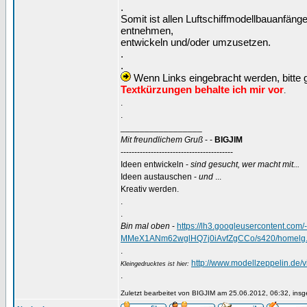
.
Somit ist allen Luftschiffmodellbauanfäng
entnehmen,
entwickeln und/oder umzusetzen.
.
.
Wenn Links eingebracht werden, bitte g
Textkürzungen behalte ich mir vor
.
.
.
_________________
Mit freundlichem Gruß
- -
BIGJIM
-----------------------------------------
Ideen entwickeln -
sind gesucht, wer macht mit...
Ideen austauschen -
und
...
Kreativ werden.
.
.
Bin mal oben
-
https://lh3.googleusercontent.
MMeX1ANm62wglHQ7j0iAvfZgCCo/s420/homelg.
.
http://www.modellzeppelin.de
Kleingedrucktes ist hier:
.
Zuletzt bearbeitet von BIGJIM am 25.06.2012, 06:32, insg