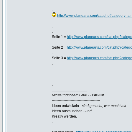
.
http://www.planearts.com/cat.php?category=air
.
.
.
Seite 1 =
http://www.planearts.com/cat.php?catego
.
Seite 2 =
http://www.planearts.com/cat.php?cate
.
Seite 3 =
http://www.planearts.com/cat.php?cate
.
.
_________________
Mit freundlichem Gruß
- -
BIGJIM
-----------------------------------------
Ideen entwickeln -
sind gesucht, wer macht mit...
Ideen austauschen -
und
...
Kreativ werden.
.
.