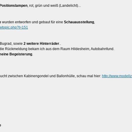
 Positionslampen
, rot, grün und weiß (Landelicht)...
le
wurden entworfen und gebaut für eine
Schauausstellung
,
ewtopic.php?t=151
s Bugrad, sowie
2 weitere Hinterräder
..
. - die Rückmeldung bekam ich aus dem Raum Hildesheim, Autobahnfund.
meine Begeisterung
.
ucht zwischen Kabinengondel und Ballonhülle, schau mal hier:
http://www.modell
e