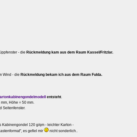
ippfenster - die
Rückmeldung kam aus dem Raum Kassel/Fritzlar.
em Wind - die
Rückmeldung bekam ich aus dem Raum Fulda.
artonkabinengondelmodell
entsteht
.
50 mm, Höhe = 50 mm.
d Seitenfenster.
ls Kabinengondel 120 g/qm - leichter Karton -
stenformat", es gefiel mir
nicht sonderlich..