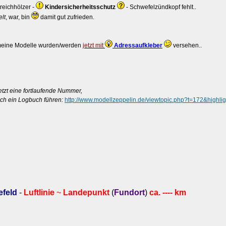
reichhölzer -
Kindersicherheitsschutz
- Schwefelzündkopf fehlt..
lt
, war, bin
damit gut zufrieden.
meine Modelle wurden/werden
jetzt mit
Adressaufkleber
versehen..
etzt eine fortlaufende Nummer,
ch ein Logbuch führen:
http://www.modellzeppelin.de/viewtopic.php?t=172&highli
efeld
-
Luftlinie
~
Landepunkt
(
Fundort
)
ca. ---- km