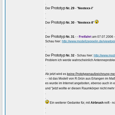
.
Prototyp
Der
Nr. 29
- "
Neotexx-I
"
.
.
Prototyp
Der
Nr. 30
- "
Neotexx-II
"
.
.
Prototyp
Der
Nr. 31
- -
Freifahrt
am 07.07.2006 -
Schau hier:
http://www.modellzeppelin.de/viewtop
.
.
Prototyp
Der
Nr. 32
- Schau hier:
http://www.mod
Problem ich werde wahrscheinlich Antenneprobl
.
.
Ab jetzt wird es
keine Prototypenaufzeichnung me
- - ist das Modell von R.Grün aus Erlangen im Maß
es wurde im Internet angeboten, ebenso auch in 
und "jetzt wollte er diesen Raumkörper nicht mehr i
.
.
Ein weiterer Gedanke für, mit
Airbrush
reift - n
.
.