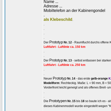
Name ...
Adresse ...
Mobiltelefon an der Kabinengondel
.
als Klebeschild
.
.
.
.
.
Prototyp
Der
Nr. 12
- Raumflucht durchs offene K
Luftfahrt - Luftlinie ca. 150 km
.
.
Prototyp
Der
Nr. 13
- selbst entlassen bei stark
Luftfahrt - Luftlinie ca. 250 km
.
.
Prototyp
Neuer
Nr. 14
- das erste
gelb-orange
K
Modellform
: Rechteckig. Maße: L = 90 mm, B = 
Vorderfront leicht geneigt und als offenes Breit- un
.
.
Prototypen
Die
Nr. 15
bis
18
so baute ich es - a
dieses Kabinenmodell wurde eingestellt wegen "Ka
.