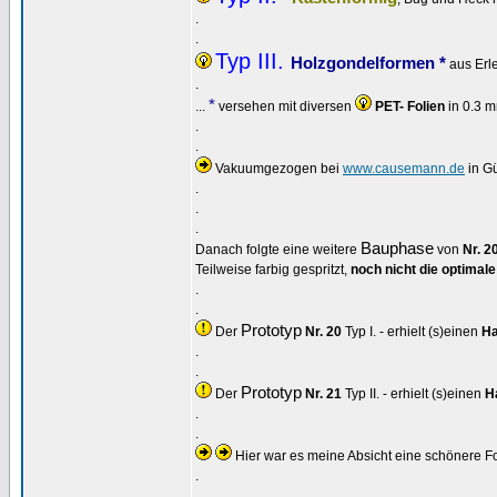
.
.
Typ III.
Holzgondelformen *
aus Erl
.
*
...
versehen mit diversen
PET- Folien
in 0.3 
.
.
Vakuumgezogen bei
www.causemann.de
in Gü
.
.
.
Bauphase
Danach folgte eine weitere
von
Nr. 2
Teilweise farbig gespritzt,
noch nicht die optimal
.
.
Prototyp
Der
Nr. 20
Typ I. - erhielt (s)einen
Ha
.
.
Prototyp
Der
Nr. 21
Typ II. - erhielt (s)einen
H
.
.
Hier war es meine Absicht eine schönere F
.
.