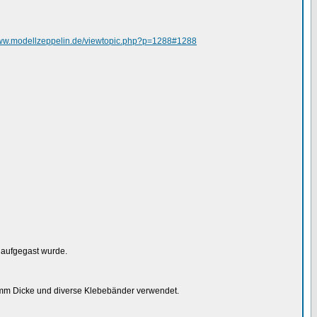
www.modellzeppelin.de/viewtopic.php?p=1288#1288
l aufgegast wurde.
 mm Dicke und diverse Klebebänder verwendet.