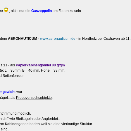
ee
, nicht nur ein
Gaszeppelin
am Faden zu sein...
s dem
AERONAUTICUM
-
www.aeronauticum.de
- in Nordholz bei Cuxhaven ab 11.
is
13
- als
Papierkabinengondel 80 g/qm
ße: L = 95mm, B = 40 mm, Höhe = 38 mm.
d Seitenfenster.
mgewicht
war:
ägel.. als
Probeversuchsobjekte
.
intrimmung möglich.
nicht" wie Bleikugeln oder Anglerblei.. -
em Kabinengondelboden weil sie eine vierkantige Struktur
sind..