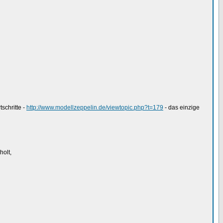
schritte -
http://www.modellzeppelin.de/viewtopic.php?t=179
- das einzige
holt,