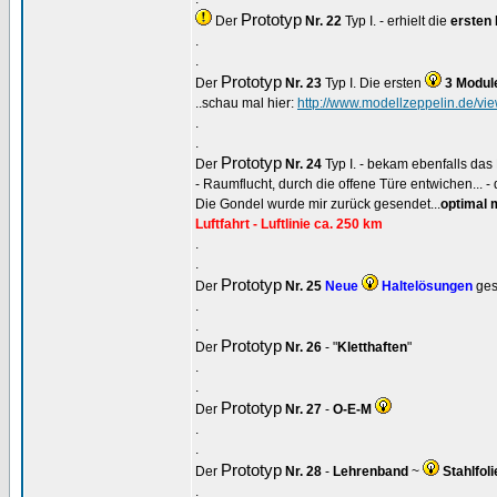
Prototyp
Der
Nr. 22
Typ I. - erhielt die
ersten
.
.
Prototyp
Der
Nr. 23
Typ I. Die ersten
3 Modu
..schau mal hier:
http://www.modellzeppelin.de/vi
.
.
Prototyp
Der
Nr. 24
Typ I. - bekam ebenfalls da
- Raumflucht, durch die offene Türe entwichen..
Die Gondel wurde mir zurück gesendet...
optimal 
Luftfahrt - Luftlinie ca. 250 km
.
.
Prototyp
Der
Nr. 25
Neue
Haltelösungen
ges
.
.
Prototyp
Der
Nr. 26
- "
Kletthaften
"
.
.
Prototyp
Der
Nr. 27
-
O-E-M
.
.
Prototyp
Der
Nr. 28
-
Lehrenband
~
Stahlfoli
.