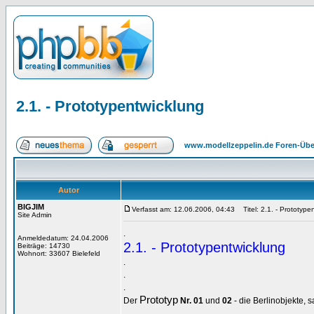
2.1. - Prototypentwicklung
www.modellzeppelin.de Foren-Übe
Autor
BIGJIM
Verfasst am: 12.06.2006, 04:43
Titel: 2.1. - Prototype
Site Admin
.
Anmeldedatum: 24.04.2006
2.1. - Prototypentwicklung
Beiträge: 14730
Wohnort: 33607 Bielefeld
.
.
.
Prototyp
Der
Nr. 01
und
02
- die Berlinobjekte, s
.