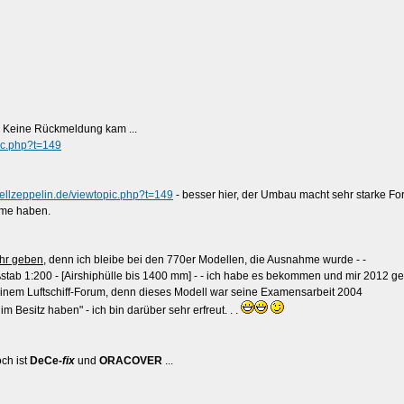
 Keine Rückmeldung kam ...
ic.php?t=149
ellzeppelin.de/viewtopic.php?t=149
- besser hier, der Umbau macht sehr starke Fort
eme haben.
hr geben
, denn ich bleibe bei den 770er Modellen, die Ausnahme wurde - -
stab 1:200 - [Airshiphülle bis 1400 mm] - - ich habe es bekommen und mir 2012 ge
einem Luftschiff-Forum, denn dieses Modell war seine Examensarbeit 2004
m Besitz haben" - ich bin darüber sehr erfreut. . .
och ist
DeCe-
fix
und
ORACOVER
...