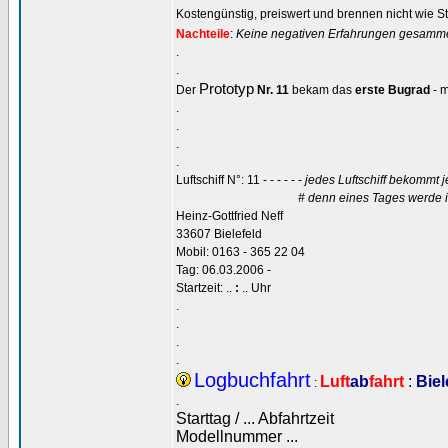
Kostengünstig, preiswert und brennen nicht wie St
Nachteile
:
Keine negativen Erfahrungen gesamme
.
.
Prototyp
Der
Nr. 11
bekam das
erste Bugrad
- 
.
.
.
.
Luftschiff N°: 11 - - - - - -
jedes Luftschiff bekommt j
# denn eines Tages werde i
.............................................................
Heinz-Gottfried Neff
33607 Bielefeld
Mobil: 0163 - 365 22 04
Tag: 06.03.2006 -
Startzeit: ..
:
.. Uhr
.
.
.
.
Logbuchfahrt
Luft
ab
fahrt
:
Biel
:
.
Starttag / ... Abfahrtzeit
Modellnummer ...