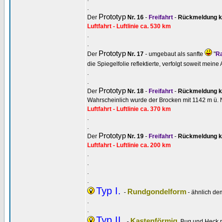
.
Prototyp
Der
Nr. 16
-
Freifahrt
-
Rückmeldung k
Luftfahrt - Luftlinie ca. 530 km
.
.
Prototyp
Der
Nr. 17
- umgebaut als sanfte
"
R
die Spiegelfolie reflektierte, verfolgt soweit me
.
.
Prototyp
Der
Nr. 18
-
Freifahrt
-
Rückmeldung k
Wahrscheinlich wurde der Brocken mit 1142 m ü. 
Luftfahrt - Luftlinie ca. 370 km
.
.
Prototyp
Der
Nr. 19
-
Freifahrt
-
Rückmeldung k
Luftfahrt - Luftlinie ca. 200 km
.
.
.
.
Typ I.
Rundgondelform
-
- ähnlich de
.
.
Typ II.
Kastenförmig
-
, Bug und Heck 