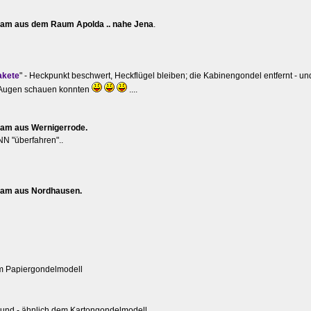
am aus dem Raum Apolda .. nahe Jena
.
akete
" - Heckpunkt beschwert, Heckflügel bleiben; die Kabinengondel entfernt - un
ine Augen schauen konnten
....
am aus Wernigerrode.
NN "überfahren"..
am aus Nordhausen.
m Papiergondelmodell
rund - ähnlich dem Kartongondelmodell