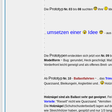
.
Prototyp
Die
Nr. 03
bis
08
suchten
ihre
Id
.
.
.
.
umsetzen einer
Idee
...
- au
.
.
.
.
Prototypen
Die
ersteckten sich jetzt von
Nr. 09
b
Modellform
~ Bug: gerundet, Heck geschrägt. Ma
Vorderfront leicht geneigt und als offenes Breit- un
.
.
Prototyp
Ab
Nr. 10
-
Ballastfahrten
~ .. das
Trim
Quarzsand, Bleikungeln, Anglerblei und..
Holzn
.
.
Holznägel sind als Ballast sehr gut geeignet
. Fe
Vorteile
: "Rieselt" nicht wie Quarzsand. "Verrollen 
Die
Holznägel
(Schuhschusterbedarf) lagen auf d
wie Streichhölzer haben, gespitzt und nur 1/3 lang 