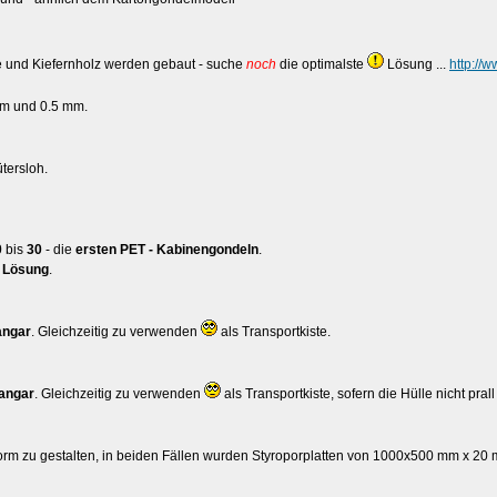
e und Kiefernholz werden gebaut - suche
noch
die optimalste
Lösung ...
http://
mm und 0.5 mm.
tersloh.
0
bis
30
- die
ersten PET - Kabinengondeln
.
e Lösung
.
ngar
. Gleichzeitig zu verwenden
als Transportkiste.
angar
. Gleichzeitig zu verwenden
als Transportkiste, sofern die Hülle nicht pral
orm zu gestalten, in beiden Fällen wurden Styroporplatten von 1000x500 mm x 20