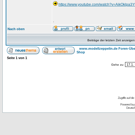
https://www.youtube.com/watch?v=AikOklpa3
.
Nach oben
Beiträge der letzten Zeit anzeigen
www.modellzeppelin.de Foren-Übe
Shop
Seite
1
von
1
Gehe zu:
Zugriffe auf d
Powered by
Deutsc