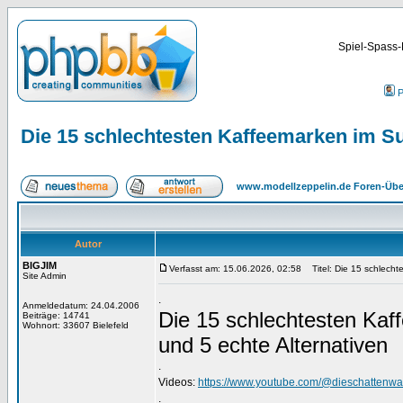
Spiel-Spass-
P
Die 15 schlechtesten Kaffeemarken im S
www.modellzeppelin.de Foren-Übe
Autor
BIGJIM
Verfasst am: 15.06.2026, 02:58
Titel: Die 15 schlecht
Site Admin
.
Anmeldedatum: 24.04.2006
Die 15 schlechtesten Ka
Beiträge: 14741
Wohnort: 33607 Bielefeld
und 5 echte Alternativen
.
Videos:
https://www.youtube.com/@dieschattenwa
.