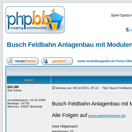
Spiel-Spass-
P
Busch Feldbahn Anlagenbau mit Module
www.modellzeppelin.de Foren-Übe
Autor
BIGJIM
Verfasst am: 06.02.2021, 05:24
Titel: Busch Feldbahn
Site Admin
.
Anmeldedatum: 24.04.2006
Busch Feldbahn Anlagenbau mit 
Beiträge: 14730
Wohnort: 33607 Bielefeld
.
Alle Folgen auf
www.uwehilgemann.de
.
Uwe Hilgemann
Heideweg 10