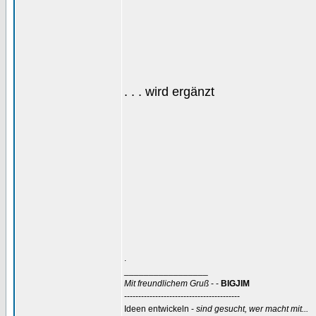
. . . wird ergänzt
.
_________________
Mit freundlichem Gruß
- -
BIGJIM
-----------------------------------------
Ideen entwickeln -
sind gesucht, wer macht mit...