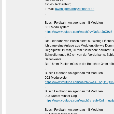
49545 Tecklenburg
E-Mail:
uwehilgemann@osnanet.de
.
.
Busch Feldbahn Anlagenbau mit Modulen
001 Modulsystem
https://www.youtube.com/watch?v=NcBgrJqQ9y8
-
.
Die Feldbahn von Busch bietet auf wenig Fläche v
Ich baue eine Anlage aus Modulen, die wie Domi
Regalplatte 19 mm, 20 mm "Beinchen" darunter. Das
Schwellenende 9,2 cm von der Vorderkante, Schie
Seitenkante.
Bei 16mm-Platten müssen die Beinchen 3mm höher
.
Busch Feldbahn Anlagenbau mit Modulen
002 Modulsystem
https://www.youtube.com/watch?v=a4I_ogOn-Q
.
Busch Feldbahn Anlagenbau mit Modulen
003 Damm Minser Oog
https://www.youtube.com/watch?v=zub-OnI_mu
.
Busch Feldbahn Anlagenbau mit Modulen