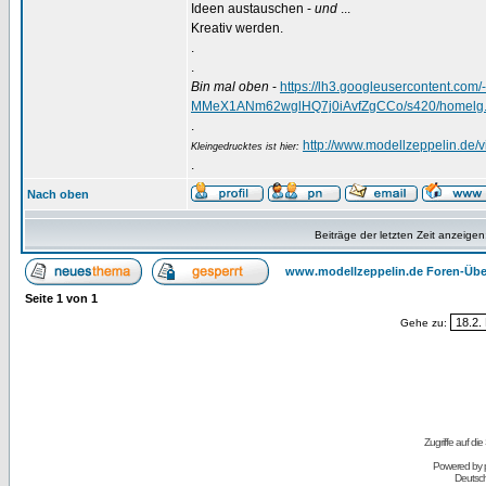
Ideen austauschen -
und
...
Kreativ werden.
.
.
Bin mal oben
-
https://lh3.googleusercontent.
MMeX1ANm62wglHQ7j0iAvfZgCCo/s420/homelg.
.
http://www.modellzeppelin.de
Kleingedrucktes ist hier:
.
Nach oben
Beiträge der letzten Zeit anzeigen
www.modellzeppelin.de Foren-Übe
Seite
1
von
1
Gehe zu:
Zugriffe auf d
Powered by
Deutsc