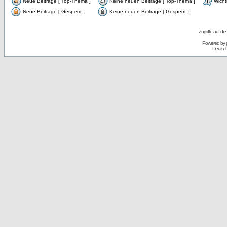
Neue Beiträge [ Top-Thema ]
Keine neuen Beiträge [ Top-Thema ]
Wicht
Neue Beiträge [ Gesperrt ]
Keine neuen Beiträge [ Gesperrt ]
Zugriffe auf d
Powered by
Deutsc