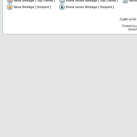
Neue Beiträge [ Top-Thema ]
Keine neuen Beiträge [ Top-Thema ]
Wicht
Neue Beiträge [ Gesperrt ]
Keine neuen Beiträge [ Gesperrt ]
Zugriffe auf d
Powered by
Deutsc