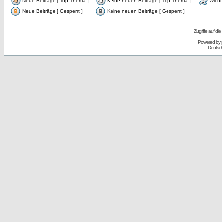
Neue Beiträge [ Top-Thema ]
Keine neuen Beiträge [ Top-Thema ]
Wicht
Neue Beiträge [ Gesperrt ]
Keine neuen Beiträge [ Gesperrt ]
Zugriffe auf d
Powered by
Deutsc