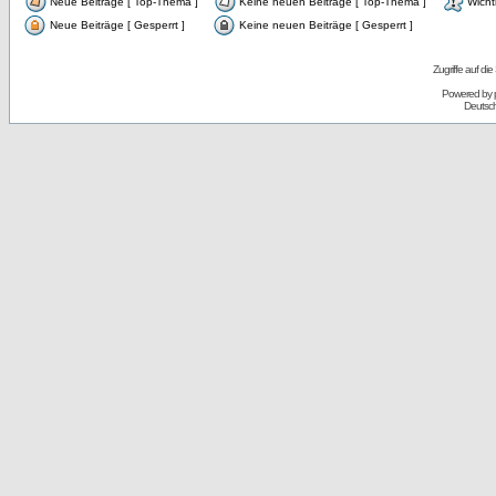
Neue Beiträge [ Top-Thema ]
Keine neuen Beiträge [ Top-Thema ]
Wicht
Neue Beiträge [ Gesperrt ]
Keine neuen Beiträge [ Gesperrt ]
Zugriffe auf d
Powered by
Deutsc