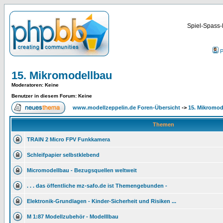
Spiel-Spass-
P
15. Mikromodellbau
Moderatoren
: Keine
Benutzer in diesem Forum: Keine
www.modellzeppelin.de Foren-Übersicht
->
15. Mikromod
Themen
TRAIN 2 Micro FPV Funkkamera
Schleifpapier selbstklebend
Micromodellbau - Bezugsquellen weltweit
. . . das öffentliche mz-safo.de ist Themengebunden -
Elektronik-Grundlagen - Kinder-Sicherheit und Risiken ...
M 1:87 Modellzubehör - Modelllbau