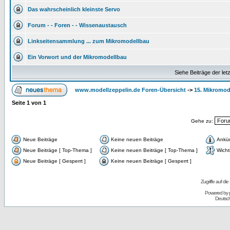
Das wahrscheinlich kleinste Servo
Forum - - Foren - - Wissenaustausch
Linkseitensammlung ... zum Mikromodellbau
Ein Vorwort und der Mikromodellbau
Siehe Beiträge der let
www.modellzeppelin.de Foren-Übersicht
->
15. Mikromod
Seite
1
von
1
Gehe zu:
Neue Beiträge
Keine neuen Beiträge
Ankü
Neue Beiträge [ Top-Thema ]
Keine neuen Beiträge [ Top-Thema ]
Wicht
Neue Beiträge [ Gesperrt ]
Keine neuen Beiträge [ Gesperrt ]
Zugriffe auf d
Powered by
Deutsc