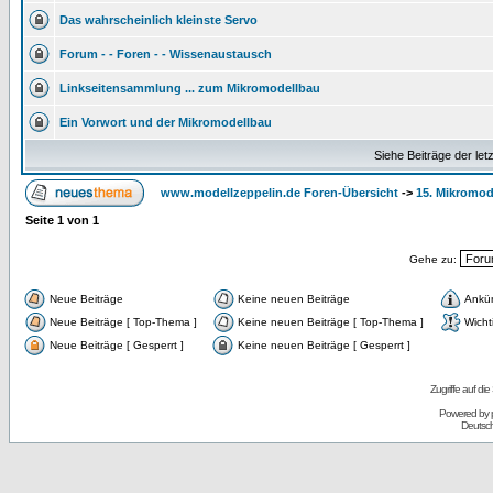
Das wahrscheinlich kleinste Servo
Forum - - Foren - - Wissenaustausch
Linkseitensammlung ... zum Mikromodellbau
Ein Vorwort und der Mikromodellbau
Siehe Beiträge der let
www.modellzeppelin.de Foren-Übersicht
->
15. Mikromod
Seite
1
von
1
Gehe zu:
Neue Beiträge
Keine neuen Beiträge
Ankü
Neue Beiträge [ Top-Thema ]
Keine neuen Beiträge [ Top-Thema ]
Wicht
Neue Beiträge [ Gesperrt ]
Keine neuen Beiträge [ Gesperrt ]
Zugriffe auf d
Powered by
Deutsc