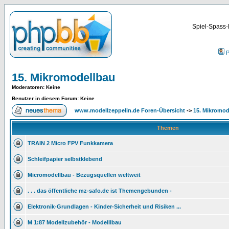
Spiel-Spass-
P
15. Mikromodellbau
Moderatoren
: Keine
Benutzer in diesem Forum: Keine
www.modellzeppelin.de Foren-Übersicht
->
15. Mikromod
Themen
TRAIN 2 Micro FPV Funkkamera
Schleifpapier selbstklebend
Micromodellbau - Bezugsquellen weltweit
. . . das öffentliche mz-safo.de ist Themengebunden -
Elektronik-Grundlagen - Kinder-Sicherheit und Risiken ...
M 1:87 Modellzubehör - Modelllbau