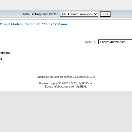
Siehe Beiträge der letzten:
 2. zum Modellluftschiff ab 770 bis 1250 mm
Gehe zu:
ndigung
ig
Zugriffe auf die Seite seit dem 24.04.2006: 59881014
Powered by
phpBB
© 2001, 2005 phpBB Group
Deutsche Übersetzung von
phpBB.de