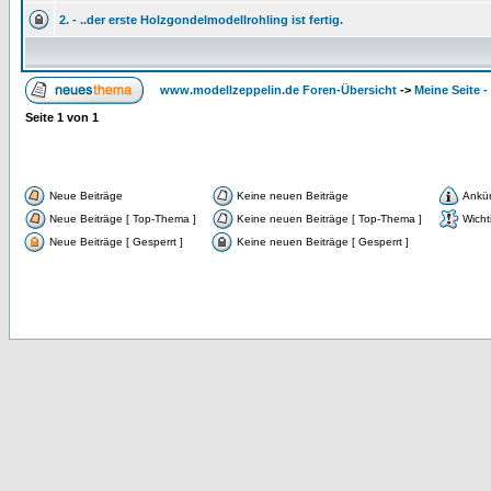
2. - ..der erste Holzgondelmodellrohling ist fertig.
www.modellzeppelin.de Foren-Übersicht
->
Meine Seite -
Seite
1
von
1
Neue Beiträge
Keine neuen Beiträge
Ankü
Neue Beiträge [ Top-Thema ]
Keine neuen Beiträge [ Top-Thema ]
Wicht
Neue Beiträge [ Gesperrt ]
Keine neuen Beiträge [ Gesperrt ]