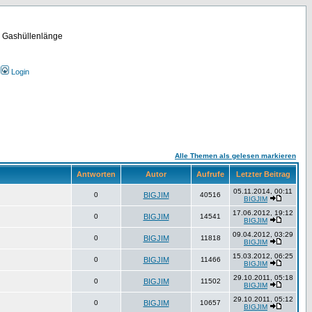
m Gashüllenlänge
Login
Alle Themen als gelesen markieren
Antworten
Autor
Aufrufe
Letzter Beitrag
05.11.2014, 00:11
0
BIGJIM
40516
BIGJIM
17.06.2012, 19:12
0
BIGJIM
14541
BIGJIM
09.04.2012, 03:29
0
BIGJIM
11818
BIGJIM
15.03.2012, 06:25
0
BIGJIM
11466
BIGJIM
29.10.2011, 05:18
0
BIGJIM
11502
BIGJIM
29.10.2011, 05:12
0
BIGJIM
10657
BIGJIM