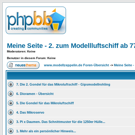
Meine Seite - 2. zum Modellluftschiff ab 
Moderatoren
: Keine
Benutzer in diesem Forum: Keine
www.modellzeppelin.de Foren-Übersicht
->
Meine Seite -
7. Die 2. Gondel für das Mikroluftschiff - Gipsmodellrohling
6. Dioramen - Übersicht
5. Die Gondel für das Mikroluftschiff
4. Das Mikroservo
3. Pi x Daumen. Das Schnittmuster für die 1250er Hülle...
1. Mehr als ein persönlicher Hinweis...