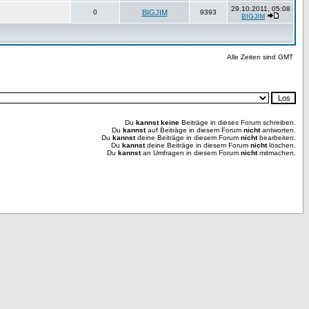
29.10.2011, 05:08
0
BIGJIM
9393
BIGJIM
Alle Zeiten sind GMT
Du
kannst keine
Beiträge in dieses Forum schreiben.
Du
kannst
auf Beiträge in diesem Forum
nicht
antworten.
Du
kannst
deine Beiträge in diesem Forum
nicht
bearbeiten.
Du
kannst
deine Beiträge in diesem Forum
nicht
löschen.
Du
kannst
an Umfragen in diesem Forum
nicht
mitmachen.