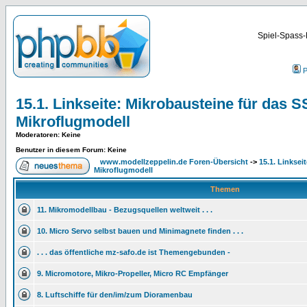
Spiel-Spass-
P
15.1. Linkseite: Mikrobausteine für das S
Mikroflugmodell
Moderatoren
: Keine
Benutzer in diesem Forum: Keine
www.modellzeppelin.de Foren-Übersicht
->
15.1. Linksei
Mikroflugmodell
Themen
11. Mikromodellbau - Bezugsquellen weltweit . . .
10. Micro Servo selbst bauen und Minimagnete finden . . .
. . . das öffentliche mz-safo.de ist Themengebunden -
9. Micromotore, Mikro-Propeller, Micro RC Empfänger
8. Luftschiffe für den/im/zum Dioramenbau