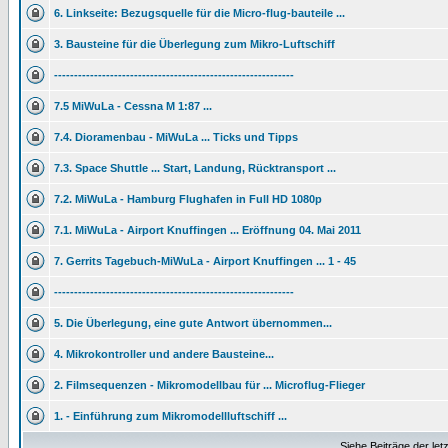
6. Linkseite: Bezugsquelle für die Micro-flug-bauteile ...
3. Bausteine für die Überlegung zum Mikro-Luftschiff
------------------------------------------------------------
7.5 MiWuLa - Cessna M 1:87 ...
7.4. Dioramenbau - MiWuLa ... Ticks und Tipps
7.3. Space Shuttle ... Start, Landung, Rücktransport ...
7.2. MiWuLa - Hamburg Flughafen in Full HD 1080p
7.1. MiWuLa - Airport Knuffingen ... Eröffnung 04. Mai 2011
7. Gerrits Tagebuch-MiWuLa - Airport Knuffingen ... 1 - 45
------------------------------------------------------------
5. Die Überlegung, eine gute Antwort übernommen...
4. Mikrokontroller und andere Bausteine...
2. Filmsequenzen - Mikromodellbau für ... Microflug-Flieger
1. - Einführung zum Mikromodellluftschiff ...
Siehe Beiträge der let