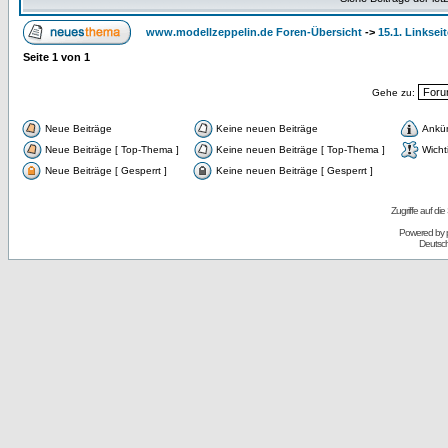
www.modellzeppelin.de Foren-Übersicht
->
15.1. Linksei
Seite
1
von
1
Gehe zu:
Neue Beiträge
Keine neuen Beiträge
Ankü
Neue Beiträge [ Top-Thema ]
Keine neuen Beiträge [ Top-Thema ]
Wicht
Neue Beiträge [ Gesperrt ]
Keine neuen Beiträge [ Gesperrt ]
Zugriffe auf d
Powered by
Deutsc