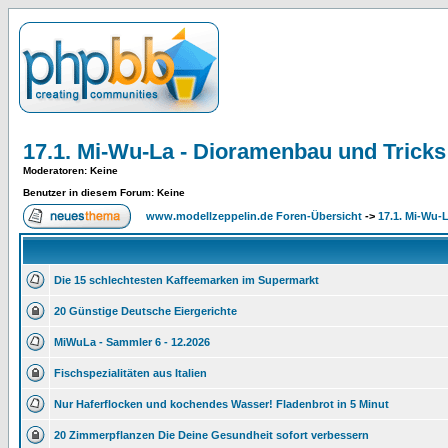
17.1. Mi-Wu-La - Dioramenbau und Tricks .
Moderatoren
: Keine
Benutzer in diesem Forum: Keine
www.modellzeppelin.de Foren-Übersicht
->
17.1. Mi-Wu-L
Die 15 schlechtesten Kaffeemarken im Supermarkt
20 Günstige Deutsche Eiergerichte
MiWuLa - Sammler 6 - 12.2026
Fischspezialitäten aus Italien
Nur Haferflocken und kochendes Wasser! Fladenbrot in 5 Minut
20 Zimmerpflanzen Die Deine Gesundheit sofort verbessern