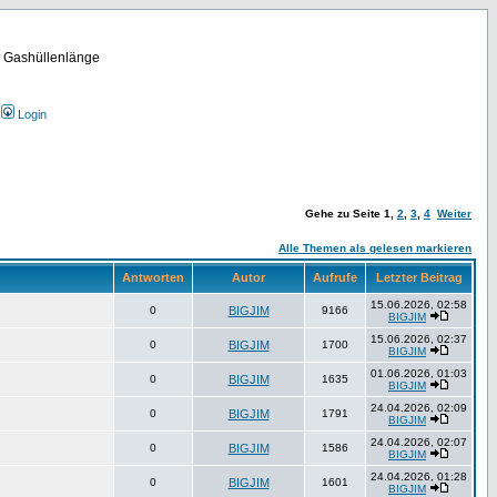
m Gashüllenlänge
Login
Gehe zu Seite
1
,
2
,
3
,
4
Weiter
Alle Themen als gelesen markieren
Antworten
Autor
Aufrufe
Letzter Beitrag
15.06.2026, 02:58
0
BIGJIM
9166
BIGJIM
15.06.2026, 02:37
0
BIGJIM
1700
BIGJIM
01.06.2026, 01:03
0
BIGJIM
1635
BIGJIM
24.04.2026, 02:09
0
BIGJIM
1791
BIGJIM
24.04.2026, 02:07
0
BIGJIM
1586
BIGJIM
24.04.2026, 01:28
0
BIGJIM
1601
BIGJIM