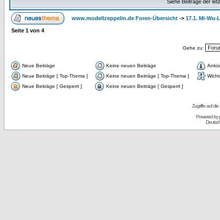
Siehe Beiträge der let
www.modellzeppelin.de Foren-Übersicht
->
17.1. Mi-Wu-L
Seite
1
von
4
Gehe zu:
Neue Beiträge
Keine neuen Beiträge
Ankü
Neue Beiträge [ Top-Thema ]
Keine neuen Beiträge [ Top-Thema ]
Wicht
Neue Beiträge [ Gesperrt ]
Keine neuen Beiträge [ Gesperrt ]
Zugriffe auf d
Powered by
Deutsc