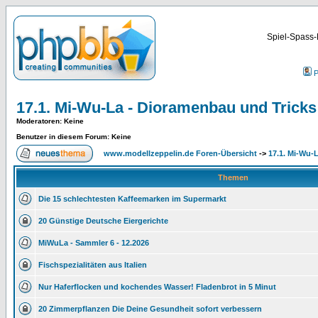
Spiel-Spass-
P
17.1. Mi-Wu-La - Dioramenbau und Tricks .
Moderatoren
: Keine
Benutzer in diesem Forum: Keine
www.modellzeppelin.de Foren-Übersicht
->
17.1. Mi-Wu-L
Themen
Die 15 schlechtesten Kaffeemarken im Supermarkt
20 Günstige Deutsche Eiergerichte
MiWuLa - Sammler 6 - 12.2026
Fischspezialitäten aus Italien
Nur Haferflocken und kochendes Wasser! Fladenbrot in 5 Minut
20 Zimmerpflanzen Die Deine Gesundheit sofort verbessern