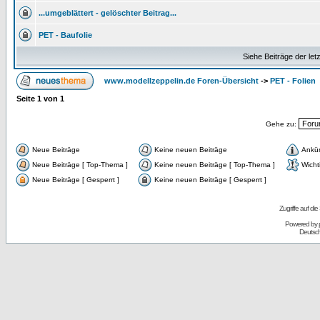
...umgeblättert - gelöschter Beitrag...
PET - Baufolie
Siehe Beiträge der let
www.modellzeppelin.de Foren-Übersicht
->
PET - Folien
Seite
1
von
1
Gehe zu:
Neue Beiträge
Keine neuen Beiträge
Ankü
Neue Beiträge [ Top-Thema ]
Keine neuen Beiträge [ Top-Thema ]
Wicht
Neue Beiträge [ Gesperrt ]
Keine neuen Beiträge [ Gesperrt ]
Zugriffe auf d
Powered by
Deutsc