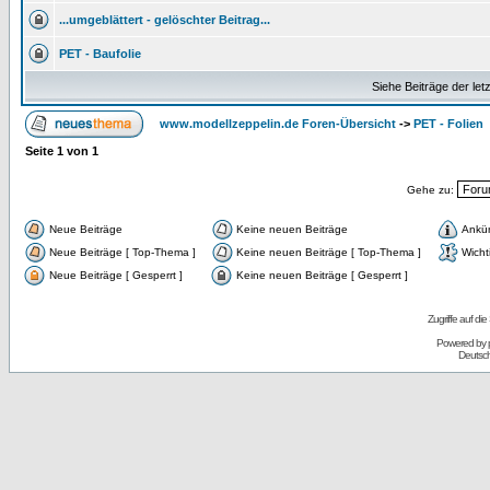
...umgeblättert - gelöschter Beitrag...
PET - Baufolie
Siehe Beiträge der let
www.modellzeppelin.de Foren-Übersicht
->
PET - Folien
Seite
1
von
1
Gehe zu:
Neue Beiträge
Keine neuen Beiträge
Ankü
Neue Beiträge [ Top-Thema ]
Keine neuen Beiträge [ Top-Thema ]
Wicht
Neue Beiträge [ Gesperrt ]
Keine neuen Beiträge [ Gesperrt ]
Zugriffe auf d
Powered by
Deutsc