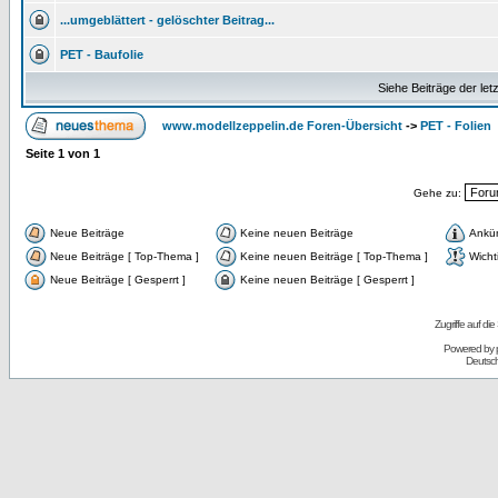
...umgeblättert - gelöschter Beitrag...
PET - Baufolie
Siehe Beiträge der let
www.modellzeppelin.de Foren-Übersicht
->
PET - Folien
Seite
1
von
1
Gehe zu:
Neue Beiträge
Keine neuen Beiträge
Ankü
Neue Beiträge [ Top-Thema ]
Keine neuen Beiträge [ Top-Thema ]
Wicht
Neue Beiträge [ Gesperrt ]
Keine neuen Beiträge [ Gesperrt ]
Zugriffe auf d
Powered by
Deutsc