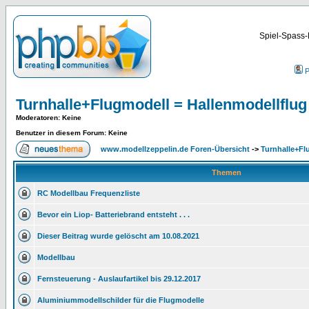
Spiel-Spass-
P
Turnhalle+Flugmodell = Hallenmodellflug
Moderatoren
: Keine
Benutzer in diesem Forum: Keine
www.modellzeppelin.de Foren-Übersicht
->
Turnhalle+Fl
Themen
RC Modellbau Frequenzliste
Bevor ein Liop- Batteriebrand entsteht . . .
Dieser Beitrag wurde gelöscht am 10.08.2021
Modellbau
Fernsteuerung - Auslaufartikel bis 29.12.2017
Aluminiummodellschilder für die Flugmodelle