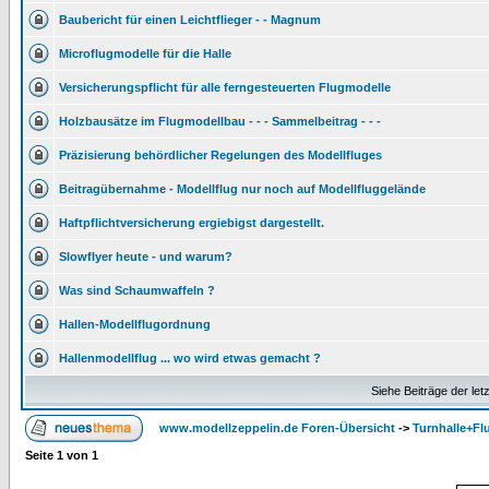
Baubericht für einen Leichtflieger - - Magnum
Microflugmodelle für die Halle
Versicherungspflicht für alle ferngesteuerten Flugmodelle
Holzbausätze im Flugmodellbau - - - Sammelbeitrag - - -
Präzisierung behördlicher Regelungen des Modellfluges
Beitragübernahme - Modellflug nur noch auf Modellfluggelände
Haftpflichtversicherung ergiebigst dargestellt.
Slowflyer heute - und warum?
Was sind Schaumwaffeln ?
Hallen-Modellflugordnung
Hallenmodellflug ... wo wird etwas gemacht ?
Siehe Beiträge der let
www.modellzeppelin.de Foren-Übersicht
->
Turnhalle+Fl
Seite
1
von
1