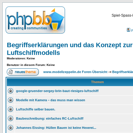
Spiel-Spass-
P
Begriffserklärungen und das Konzept zur
Luftschiffmodells
Moderatoren
: Keine
Benutzer in diesem Forum: Keine
www.modellzeppelin.de Foren-Übersicht
->
Begriffserkl
Themen
google-gruender-sergey-brin-baut-riesiges-luftschiff
Modelle mit Kamera – das muss man wissen
Luftschiffe selber bauen.
Baubeschreibung: einfaches RC-Luftschiff
Johannes Eissing: Hüllen Bauen ist keine Hexerei...