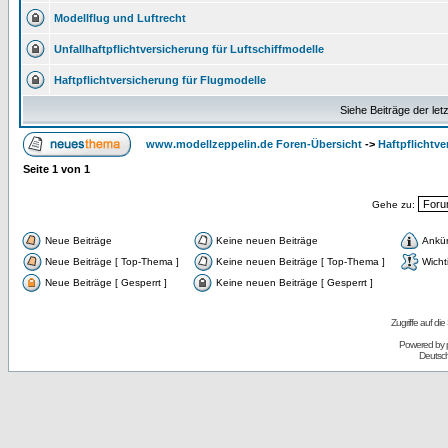
Modellflug und Luftrecht
Unfallhaftpflichtversicherung für Luftschiffmodelle
Haftpflichtversicherung für Flugmodelle
Siehe Beiträge der let
www.modellzeppelin.de Foren-Übersicht
->
Haftpflichtve
Seite
1
von
1
Gehe zu:
Neue Beiträge
Keine neuen Beiträge
Ankü
Neue Beiträge [ Top-Thema ]
Keine neuen Beiträge [ Top-Thema ]
Wicht
Neue Beiträge [ Gesperrt ]
Keine neuen Beiträge [ Gesperrt ]
Zugriffe auf d
Powered by
Deutsc