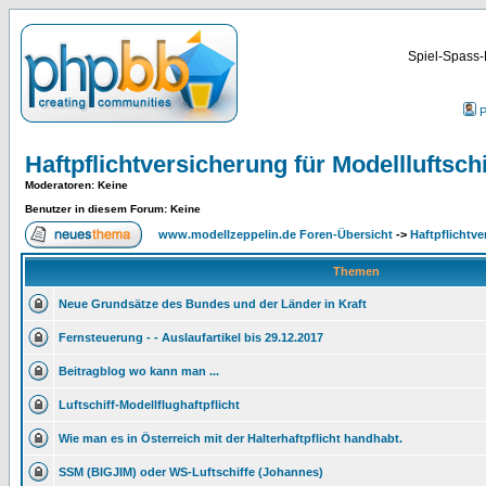
Spiel-Spass-
P
Haftpflichtversicherung für Modellluftschi
Moderatoren
: Keine
Benutzer in diesem Forum: Keine
www.modellzeppelin.de Foren-Übersicht
->
Haftpflichtve
Themen
Neue Grundsätze des Bundes und der Länder in Kraft
Fernsteuerung - - Auslaufartikel bis 29.12.2017
Beitragblog wo kann man ...
Luftschiff-Modellflughaftpflicht
Wie man es in Österreich mit der Halterhaftpflicht handhabt.
SSM (BIGJIM) oder WS-Luftschiffe (Johannes)