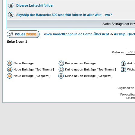
Diverse Luftschiffbilder
Skyship der Bauserie: 500 und 600 fuhren in aller Welt – wo?
Siehe Beiträge der let
www.modellzeppelin.de Foren-Übersicht
->
Airship: Que
Seite
1
von
1
Gehe zu:
Neue Beiträge
Keine neuen Beiträge
Ankü
Neue Beiträge [ Top-Thema ]
Keine neuen Beiträge [ Top-Thema ]
Wicht
Neue Beiträge [ Gesperrt ]
Keine neuen Beiträge [ Gesperrt ]
Zugriffe auf d
Powered by
Deutsc