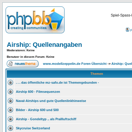
Spiel-Spass-
P
Airship: Quellenangaben
Moderatoren
: Keine
Benutzer in diesem Forum: Keine
www.modellzeppelin.de Foren-Übersicht
->
Airship: Que
Themen
. . . das öffentliche mz-safo.de ist Themengebunden -
Airship 600 - Filmsequenzen
Naval-Airships und gute Quellenlinkhinweise
Bilder - Airship 600 und 500
Airship - Gondeltyp .. als Prallluftschiff
Skycruise Switzerland