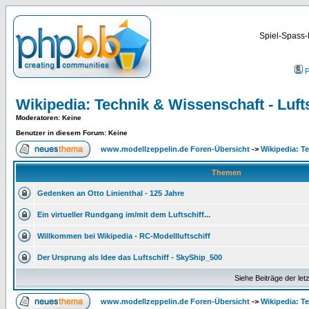
Spiel-Spass-
P
Wikipedia: Technik & Wissenschaft - Lufts
Moderatoren
: Keine
Benutzer in diesem Forum: Keine
www.modellzeppelin.de Foren-Übersicht
->
Wikipedia: Te
Themen
Gedenken an Otto Linienthal - 125 Jahre
Ein virtueller Rundgang im/mit dem Luftschiff...
Willkommen bei Wikipedia - RC-Modellluftschiff
Der Ursprung als Idee das Luftschiff - SkyShip_500
Siehe Beiträge der let
www.modellzeppelin.de Foren-Übersicht
->
Wikipedia: Te