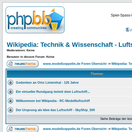
Spiel-Spass-
P
Wikipedia: Technik & Wissenschaft - Lufts
Moderatoren
: Keine
Benutzer in diesem Forum: Keine
www.modellzeppelin.de Foren-Übersicht
->
Wikipedia: Te
Themen
Gedenken an Otto Linienthal - 125 Jahre
Ein virtueller Rundgang im/mit dem Luftschiff...
Willkommen bei Wikipedia - RC-Modellluftschiff
Der Ursprung als Idee das Luftschiff - SkyShip_500
Siehe Beiträge der let
www.modellzeppelin.de Foren-Übersicht
->
Wikipedia: Te