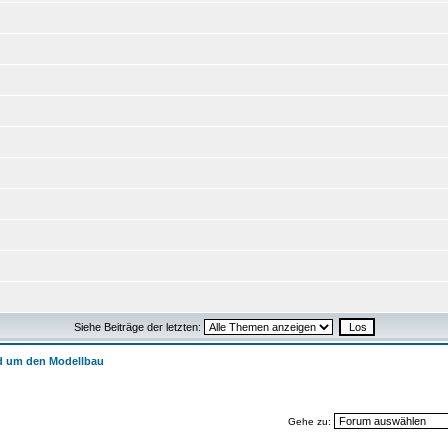
Siehe Beiträge der letzten:
nd um den Modellbau
Gehe zu: