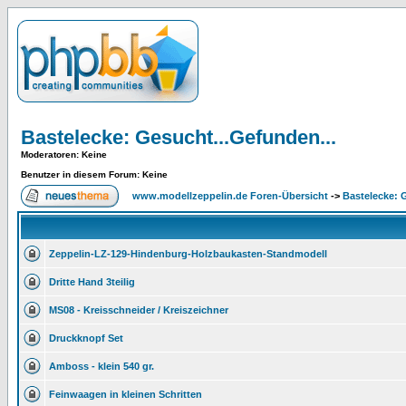
Bastelecke: Gesucht...Gefunden...
Moderatoren
: Keine
Benutzer in diesem Forum: Keine
www.modellzeppelin.de Foren-Übersicht
->
Bastelecke: 
Zeppelin-LZ-129-Hindenburg-Holzbaukasten-Standmodell
Dritte Hand 3teilig
MS08 - Kreisschneider / Kreiszeichner
Druckknopf Set
Amboss - klein 540 gr.
Feinwaagen in kleinen Schritten