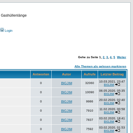
m Gashüllenlänge
Login
Gehe zu Seite
1
,
2
,
3
,
4
,
5
Weiter
Alle Themen als gelesen markieren
Antworten
Autor
Aufrufe
Letzter Beitrag
10.03.2021, 23:47
0
BIGJIM
32060
BIGJIM
06.05.2020, 05:35
0
BIGJIM
10090
BIGJIM
20.02.2020, 02:40
0
BIGJIM
9986
BIGJIM
11.02.2020, 00:58
0
BIGJIM
7910
BIGJIM
03.02.2020, 18:41
0
BIGJIM
7837
BIGJIM
03.02.2020, 01:53
0
BIGJIM
7592
BIGJIM