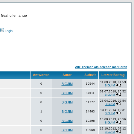
m Gashüllenlänge
Login
Alle Themen als gelesen markieren
Antworten
Autor
Aufrufe
Letzter Beitrag
11.09.2018, 01:53
0
BIGJIM
39544
BIGJIM
01.07.2018, 10:52
0
BIGJIM
10111
BIGJIM
28.04.2016, 02:54
0
BIGJIM
11777
BIGJIM
13.11.2014, 12:31
1
BIGJIM
14463
BIGJIM
13.09.2013, 20:56
0
BIGJIM
10298
BIGJIM
12.10.2012, 07:12
0
BIGJIM
10968
BIGJIM