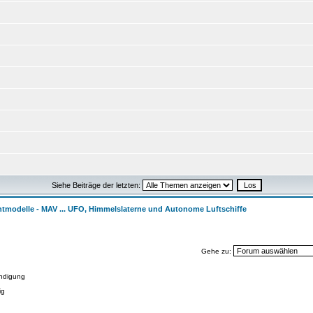
Siehe Beiträge der letzten:
ntmodelle - MAV ... UFO, Himmelslaterne und Autonome Luftschiffe
Gehe zu:
ndigung
ig