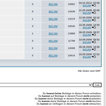
04.01.2012, 03:58
0
BIGJIM
10962
BIGJIM
21.05.2008, 00:08
0
BIGJIM
13439
BIGJIM
12.05.2008, 00:16
1
BIGJIM
13215
BIGJIM
10.05.2008, 14:55
3
BIGJIM
18540
BIGJIM
09.05.2008, 08:57
1
BIGJIM
12889
BIGJIM
14.09.2006, 09:52
0
BIGJIM
11799
BIGJIM
06.06.2006, 19:56
0
BIGJIM
13068
BIGJIM
10.05.2006, 07:02
0
BIGJIM
10610
BIGJIM
Alle Zeiten sind GMT
Du
kannst keine
Beiträge in dieses Forum schreiben.
Du
kannst
auf Beiträge in diesem Forum
nicht
antworten.
Du
kannst
deine Beiträge in diesem Forum
nicht
bearbeiten.
Du
kannst
deine Beiträge in diesem Forum
nicht
löschen.
Du
kannst
an Umfragen in diesem Forum
nicht
mitmachen.