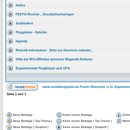
Helios
FESTO-Rochen .. Druckluftschwingen
Solarballon
Fluggleiter - Hybride
Hybride
Robotik Information - Bitte zur Kenntnis nehmen..
Ollie der MYLARfolien autonom fliegende Roboter
Experimentale Flugkörper und UFO
www.modellzeppelin.de Foren-Übersicht
->
11. Experime
Seite
1
von
1
Neue Beiträge
Keine neuen Beiträge
Ankü
Neue Beiträge [ Top-Thema ]
Keine neuen Beiträge [ Top-Thema ]
Wicht
Neue Beiträge [ Gesperrt ]
Keine neuen Beiträge [ Gesperrt ]