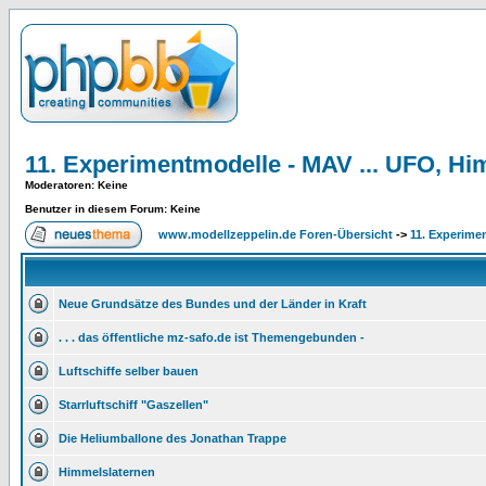
11. Experimentmodelle - MAV ... UFO, Hi
Moderatoren
: Keine
Benutzer in diesem Forum: Keine
www.modellzeppelin.de Foren-Übersicht
->
11. Experime
Neue Grundsätze des Bundes und der Länder in Kraft
. . . das öffentliche mz-safo.de ist Themengebunden -
Luftschiffe selber bauen
Starrluftschiff "Gaszellen"
Die Heliumballone des Jonathan Trappe
Himmelslaternen