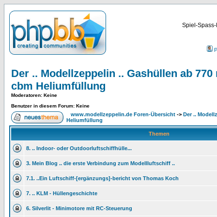
Spiel-Spass-
P
Der .. Modellzeppelin .. Gashüllen ab 77
cbm Heliumfüllung
Moderatoren
: Keine
Benutzer in diesem Forum: Keine
www.modellzeppelin.de Foren-Übersicht
->
Der .. Model
Heliumfüllung
Themen
8. .. Indoor- oder Outdoorluftschiffhülle...
3. Mein Blog .. die erste Verbindung zum Modellluftschiff ..
7.1. ..Ein Luftschiff-[ergänzungs]-bericht von Thomas Koch
7. .. KLM - Hüllengeschichte
6. Silverlit - Minimotore mit RC-Steuerung