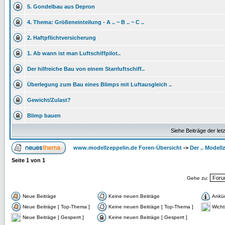
5. Gondelbau aus Depron
4. Thema: Größeneinteilung - A .. ~ B .. ~ C ..
2. Haftpflichtversicherung
1. Ab wann ist man Luftschiffpilot..
Der hilfreiche Bau von einem Starrluftschiff..
Überlegung zum Bau eines Blimps mit Luftausgleich ..
Gewicht/Zulast?
Blimp bauen
Siehe Beiträge der let
www.modellzeppelin.de Foren-Übersicht
->
Der .. Model
Seite
1
von
1
Gehe zu:
Neue Beiträge
Keine neuen Beiträge
Ankü
Neue Beiträge [ Top-Thema ]
Keine neuen Beiträge [ Top-Thema ]
Wicht
Neue Beiträge [ Gesperrt ]
Keine neuen Beiträge [ Gesperrt ]