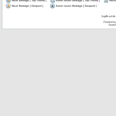
Neue Beiträge [ Top-Thema ]
Keine neuen Beiträge [ Top-Thema ]
Wicht
Neue Beiträge [ Gesperrt ]
Keine neuen Beiträge [ Gesperrt ]
Zugriffe auf d
Powered by
Deutsc