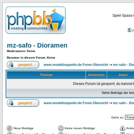
Spiel-Spass-
P
mz-safo - Dioramen
Moderatoren
: Keine
Benutzer in diesem Forum: Keine
www.modellzeppelin.de Foren-Übersicht
->
mz-safo - Di
Themen
Antworten
Autor
Dieses Forum ist gesperrt, du kannst 
Siehe Beiträge der let
www.modellzeppelin.de Foren-Übersicht
->
mz-safo - Di
Gehe zu:
Neue Beiträge
Keine neuen Beiträge
Ankü