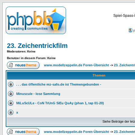
Spiel-Spass-
P
23. Zeichentrickfilm
Moderatoren
: Keine
Benutzer in diesem Forum: Keine
www.modellzeppelin.de Foren-Übersicht
->
23. Zeichentr
Themen
. . . das öffentliche mz-safo.de ist Themengebunden -
Minuscule - lose Sammlung
MiLuScULe - CoN TrUnG SiEu QuAy (phan 1, tap 01-20)
x
Siehe Beiträge der let
www.modellzeppelin.de Foren-Übersicht
->
23. Zeichentr