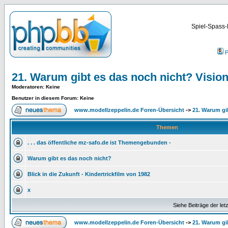
Spiel-Spass-
P
21. Warum gibt es das noch nicht? Visio
Moderatoren
: Keine
Benutzer in diesem Forum: Keine
www.modellzeppelin.de Foren-Übersicht
->
21. Warum gi
Themen
. . . das öffentliche mz-safo.de ist Themengebunden -
Warum gibt es das noch nicht?
Blick in die Zukunft - Kindertrickfilm von 1982
x
Siehe Beiträge der let
www.modellzeppelin.de Foren-Übersicht
->
21. Warum gi