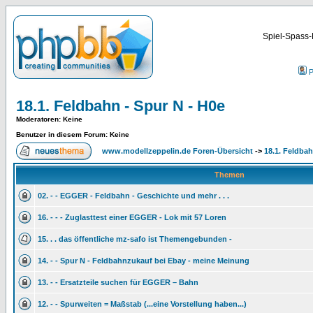
Spiel-Spass-
P
18.1. Feldbahn - Spur N - H0e
Moderatoren
: Keine
Benutzer in diesem Forum: Keine
www.modellzeppelin.de Foren-Übersicht
->
18.1. Feldbah
Themen
02. - - EGGER - Feldbahn - Geschichte und mehr . . .
16. - - - Zuglasttest einer EGGER - Lok mit 57 Loren
15. . . das öffentliche mz-safo ist Themengebunden -
14. - - Spur N - Feldbahnzukauf bei Ebay - meine Meinung
13. - - Ersatzteile suchen für EGGER – Bahn
12. - - Spurweiten = Maßstab (...eine Vorstellung haben...)