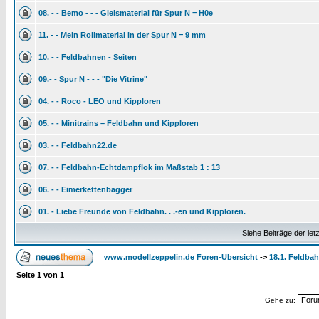
08. - - Bemo - - - Gleismaterial für Spur N = H0e
11. - - Mein Rollmaterial in der Spur N = 9 mm
10. - - Feldbahnen - Seiten
09.- - Spur N - - - "Die Vitrine"
04. - - Roco - LEO und Kipploren
05. - - Minitrains – Feldbahn und Kipploren
03. - - Feldbahn22.de
07. - - Feldbahn-Echtdampflok im Maßstab 1 : 13
06. - - Eimerkettenbagger
01. - Liebe Freunde von Feldbahn. . .-en und Kipploren.
Siehe Beiträge der let
www.modellzeppelin.de Foren-Übersicht
->
18.1. Feldbah
Seite
1
von
1
Gehe zu: