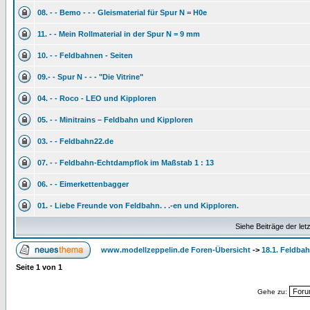
08. - - Bemo - - - Gleismaterial für Spur N = H0e
11. - - Mein Rollmaterial in der Spur N = 9 mm
10. - - Feldbahnen - Seiten
09.- - Spur N - - - "Die Vitrine"
04. - - Roco - LEO und Kipploren
05. - - Minitrains – Feldbahn und Kipploren
03. - - Feldbahn22.de
07. - - Feldbahn-Echtdampflok im Maßstab 1 : 13
06. - - Eimerkettenbagger
01. - Liebe Freunde von Feldbahn. . .-en und Kipploren.
Siehe Beiträge der let
www.modellzeppelin.de Foren-Übersicht
->
18.1. Feldbah
Seite
1
von
1
Gehe zu: