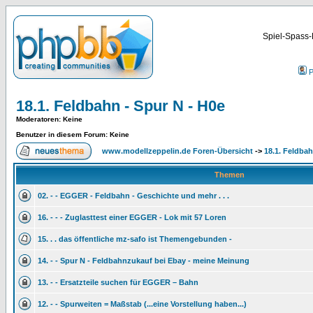
Spiel-Spass-
P
18.1. Feldbahn - Spur N - H0e
Moderatoren
: Keine
Benutzer in diesem Forum: Keine
www.modellzeppelin.de Foren-Übersicht
->
18.1. Feldbah
Themen
02. - - EGGER - Feldbahn - Geschichte und mehr . . .
16. - - - Zuglasttest einer EGGER - Lok mit 57 Loren
15. . . das öffentliche mz-safo ist Themengebunden -
14. - - Spur N - Feldbahnzukauf bei Ebay - meine Meinung
13. - - Ersatzteile suchen für EGGER – Bahn
12. - - Spurweiten = Maßstab (...eine Vorstellung haben...)