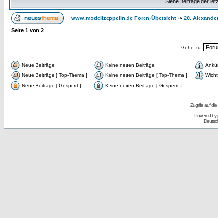
Siehe Beiträge der let
www.modellzeppelin.de Foren-Übersicht
->
20. Alexande
Seite
1
von
2
Gehe zu:
Neue Beiträge
Keine neuen Beiträge
Ankü
Neue Beiträge [ Top-Thema ]
Keine neuen Beiträge [ Top-Thema ]
Wicht
Neue Beiträge [ Gesperrt ]
Keine neuen Beiträge [ Gesperrt ]
Zugriffe auf d
Powered by
Deutsc