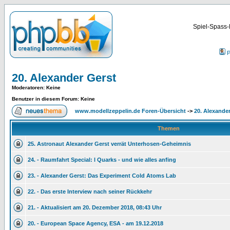
Spiel-Spass-
P
20. Alexander Gerst
Moderatoren
: Keine
Benutzer in diesem Forum: Keine
www.modellzeppelin.de Foren-Übersicht
->
20. Alexande
Themen
25. Astronaut Alexander Gerst verrät Unterhosen-Geheimnis
24. - Raumfahrt Special: l Quarks - und wie alles anfing
23. - Alexander Gerst: Das Experiment Cold Atoms Lab
22. - Das erste Interview nach seiner Rückkehr
21. - Aktualisiert am 20. Dezember 2018, 08:43 Uhr
20. - European Space Agency, ESA - am 19.12.2018