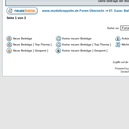
Siehe Beiträge der let
www.modellzeppelin.de Foren-Übersicht
->
07. Gase: Ba
Seite
1
von
2
Gehe zu:
Neue Beiträge
Keine neuen Beiträge
Ankü
Neue Beiträge [ Top-Thema ]
Keine neuen Beiträge [ Top-Thema ]
Wicht
Neue Beiträge [ Gesperrt ]
Keine neuen Beiträge [ Gesperrt ]
Zugriffe auf d
Powered by
Deutsc