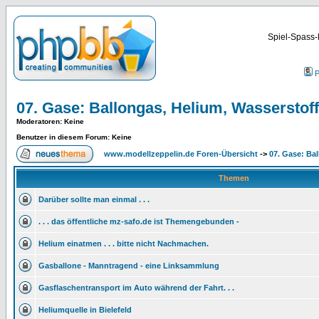
Spiel-Spass-
P
07. Gase: Ballongas, Helium, Wasserstoff
Moderatoren
: Keine
Benutzer in diesem Forum: Keine
www.modellzeppelin.de Foren-Übersicht
->
07. Gase: Ba
Themen
Darüber sollte man einmal . . .
. . . das öffentliche mz-safo.de ist Themengebunden -
Helium einatmen . . . bitte nicht Nachmachen.
Gasballone - Manntragend - eine Linksammlung
Gasflaschentransport im Auto während der Fahrt. . .
Heliumquelle in Bielefeld