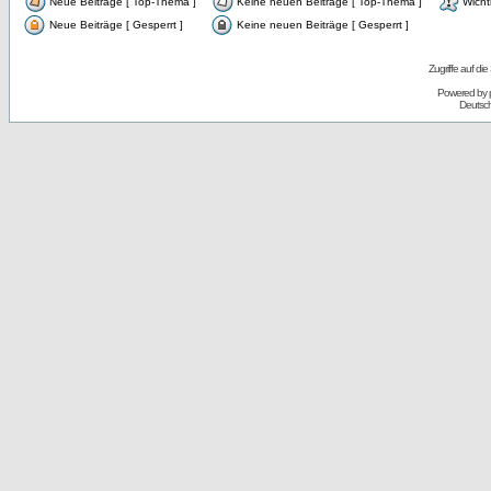
Neue Beiträge [ Top-Thema ]
Keine neuen Beiträge [ Top-Thema ]
Wicht
Neue Beiträge [ Gesperrt ]
Keine neuen Beiträge [ Gesperrt ]
Zugriffe auf d
Powered by
Deutsc