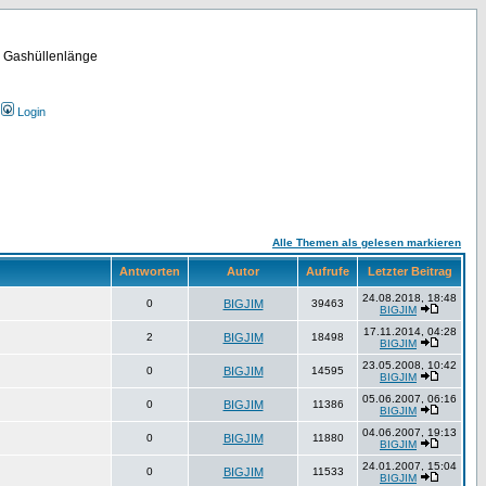
m Gashüllenlänge
Login
Alle Themen als gelesen markieren
Antworten
Autor
Aufrufe
Letzter Beitrag
24.08.2018, 18:48
0
BIGJIM
39463
BIGJIM
17.11.2014, 04:28
2
BIGJIM
18498
BIGJIM
23.05.2008, 10:42
0
BIGJIM
14595
BIGJIM
05.06.2007, 06:16
0
BIGJIM
11386
BIGJIM
04.06.2007, 19:13
0
BIGJIM
11880
BIGJIM
24.01.2007, 15:04
0
BIGJIM
11533
BIGJIM