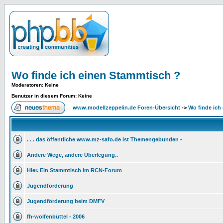
Wo finde ich einen Stammtisch ?
Moderatoren
: Keine
Benutzer in diesem Forum: Keine
www.modellzeppelin.de Foren-Übersicht
->
Wo finde ich
. . . das öffentliche www.mz-safo.de ist Themengebunden -
Andere Wege, andere Überlegung..
Hier. Ein Stammtisch im RCN-Forum
Jugendförderung
Jugendförderung beim DMFV
fh-wolfenbüttel - 2006