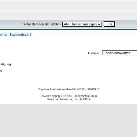
Siehe Beiträge der letzten:
 einen Stammtisch ?
Gehe zu:
ndigung
ig
Zugriffe auf die Seite seit dem 24.04.2006: 59904907
Powered by
phpBB
© 2001, 2005 phpBB Group
Deutsche Übersetzung von
phpBB.de