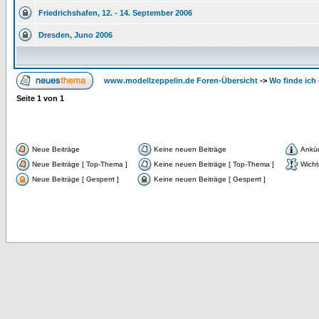
Friedrichshafen, 12. - 14. September 2006
Dresden, Juno 2006
www.modellzeppelin.de Foren-Übersicht
->
Wo finde ich
Seite
1
von
1
Neue Beiträge
Keine neuen Beiträge
Ankü
Neue Beiträge [ Top-Thema ]
Keine neuen Beiträge [ Top-Thema ]
Wicht
Neue Beiträge [ Gesperrt ]
Keine neuen Beiträge [ Gesperrt ]