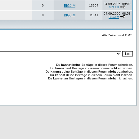
04.09.2006, 09:00
0
BIGJIM
13904
BIGJIM
04.09.2006, 08:53
0
BIGJIM
11041
BIGJIM
Alle Zeiten sind GMT
Du
kannst keine
Beiträge in dieses Forum schreiben.
Du
kannst
auf Beiträge in diesem Forum
nicht
antworten.
Du
kannst
deine Beiträge in diesem Forum
nicht
bearbeiten.
Du
kannst
deine Beiträge in diesem Forum
nicht
löschen.
Du
kannst
an Umfragen in diesem Forum
nicht
mitmachen.