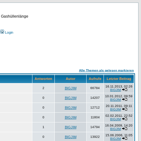
m Gashüllenlänge
Login
Alle Themen als gelesen markieren
Antworten
Autor
Aufrufe
Letzter Beitrag
16.11.2013, 02:26
2
BIGJIM
66784
BIGJIM
10.01.2012, 09:59
0
BIGJIM
14207
BIGJIM
20.11.2011, 09:11
0
BIGJIM
12712
BIGJIM
02.02.2011, 22:52
0
BIGJIM
11804
BIGJIM
16.04.2009, 14:20
1
BIGJIM
14794
BIGJIM
15.06.2006, 11:05
0
BIGJIM
13922
BIGJIM