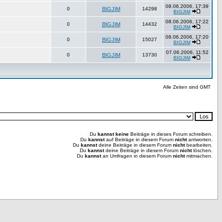
08.06.2006, 17:39
0
BIGJIM
14298
BIGJIM
08.06.2006, 17:22
0
BIGJIM
14432
BIGJIM
08.06.2006, 17:20
0
BIGJIM
15027
BIGJIM
07.06.2006, 11:52
0
BIGJIM
13730
BIGJIM
Alle Zeiten sind GMT
Du
kannst keine
Beiträge in dieses Forum schreiben.
Du
kannst
auf Beiträge in diesem Forum
nicht
antworten.
Du
kannst
deine Beiträge in diesem Forum
nicht
bearbeiten.
Du
kannst
deine Beiträge in diesem Forum
nicht
löschen.
Du
kannst
an Umfragen in diesem Forum
nicht
mitmachen.