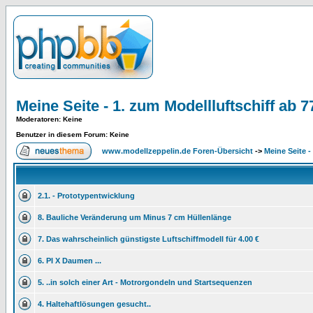
Meine Seite - 1. zum Modellluftschiff ab
Moderatoren
: Keine
Benutzer in diesem Forum: Keine
www.modellzeppelin.de Foren-Übersicht
->
Meine Seite -
2.1. - Prototypentwicklung
8. Bauliche Veränderung um Minus 7 cm Hüllenlänge
7. Das wahrscheinlich günstigste Luftschiffmodell für 4.00 €
6. PI X Daumen ...
5. ..in solch einer Art - Motrorgondeln und Startsequenzen
4. Haltehaftlösungen gesucht..