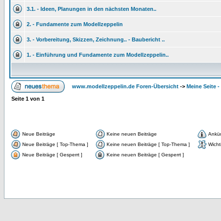
3.1. - Ideen, Planungen in den nächsten Monaten..
2. - Fundamente zum Modellzeppelin
3. - Vorbereitung, Skizzen, Zeichnung.. - Baubericht ..
1. - Einführung und Fundamente zum Modellzeppelin..
www.modellzeppelin.de Foren-Übersicht
->
Meine Seite -
Seite
1
von
1
Neue Beiträge
Keine neuen Beiträge
Ankü
Neue Beiträge [ Top-Thema ]
Keine neuen Beiträge [ Top-Thema ]
Wicht
Neue Beiträge [ Gesperrt ]
Keine neuen Beiträge [ Gesperrt ]