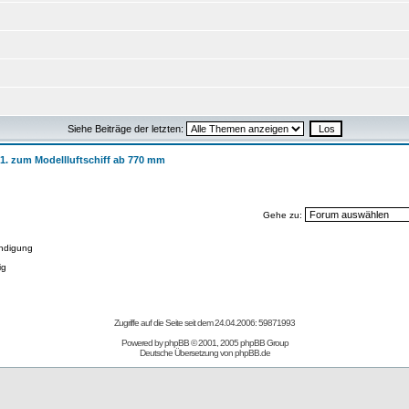
Siehe Beiträge der letzten:
 1. zum Modellluftschiff ab 770 mm
Gehe zu:
ndigung
ig
Zugriffe auf die Seite seit dem 24.04.2006: 59871993
Powered by
phpBB
© 2001, 2005 phpBB Group
Deutsche Übersetzung von
phpBB.de