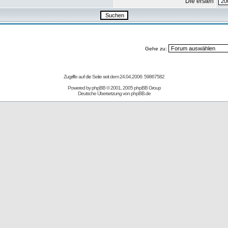
Die ersten
Gehe zu:
Zugriffe auf die Seite seit dem 24.04.2006: 59867582
Powered by
phpBB
© 2001, 2005 phpBB Group
Deutsche Übersetzung von
phpBB.de